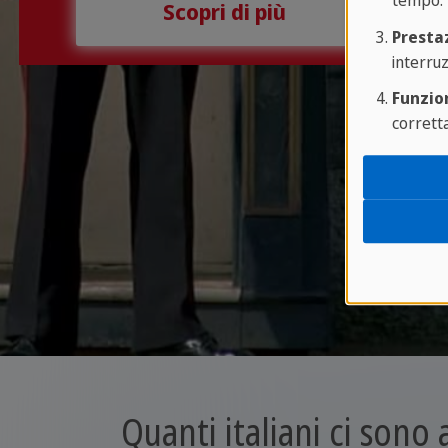
tempo.
Scopri di più
Presta
interruz
Funzion
corrett
Quanti italiani ci sono