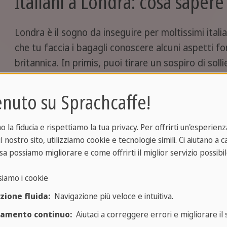
Italiani a Londra: cosa sapere
Londra è il sogno da inseguire per moltissimi italia
che tu faccia i bagagli conoscere alcuni aspetti fo
britannica. In primis, puoi tirare un sospiro di solli
comunità italiana a Londra è una delle più numero
300.000
gli italiani che vivono nel Regno Unito, e 
nuto su Sprachcaffe!
Londra
e dintorni. Con punti di riferimento cultural
supporto, non ti sentirai mai davvero lontano da c
la fiducia e rispettiamo la tua privacy. Per offrirti un'esperienza
l nostro sito, utilizziamo cookie e tecnologie simili. Ci aiutano a 
Cosa da sapere, però, è che il
post-Brexit
ha camb
sa possiamo migliorare e come offrirti il miglior servizio possibil
riguarda l'ammissione nel Paese. Per poter vivere
siamo i cookie
oggi è
necessario ottenere un visto,
in base al 
svolgere.
zione fluida:
Navigazione più veloce e intuitiva.
ramento continuo:
Aiutaci a correggere errori e migliorare il s
Altra informazione importante riguarda le spese: