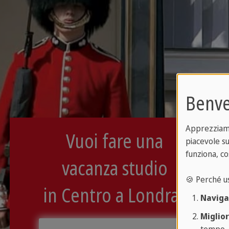
Benve
Apprezziamo 
Vuoi fare una
piacevole su
funziona, co
vacanza studio
🍪 Perché u
in Centro a Londra?
Naviga
Miglio