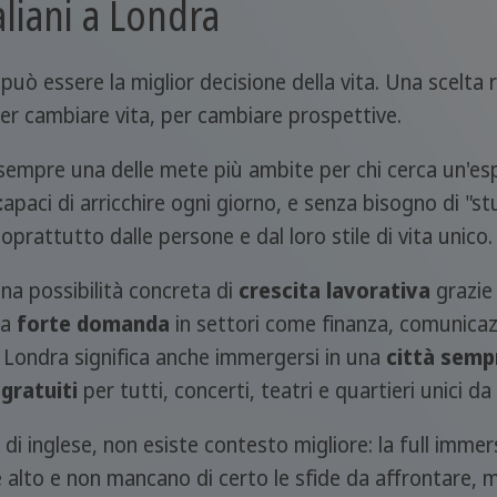
aliani a Londra
, può essere la miglior decisione della vita. Una scelta 
er cambiare vita, per cambiare prospettive.
 sempre una delle mete più ambite per chi cerca un'espe
c
apaci di arricchire ogni giorno, e senza bisogno di "st
prattutto dalle persone e dal loro stile di vita unico.
una possibilità concreta di
crescita lavorativa
grazie
la
forte domanda
in settori come finanza, comunicazi
a Londra significa anche immergersi in una
città semp
gratuiti
per tutti, concerti, teatri e quartieri unici da
lo di inglese, non esiste contesto migliore: la full imme
 è alto e non mancano di certo le sfide da affrontare,