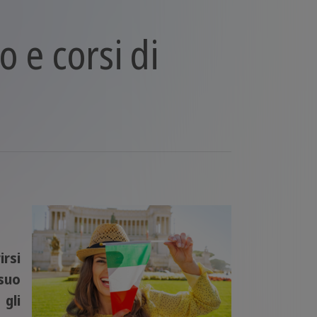
o e corsi di
irsi
 suo
 gli