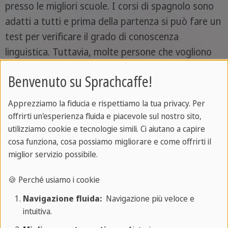
presso le migliori scuole. I corsi di spagnolo sono
adatti a tutti e prima della partenza si può fare un
test per verificare il grado di conoscenza
linguistica. Tuttavia, molte persone che vogliono
partire per un
viaggio studio in Spagna
Benvenuto su Sprachcaffe!
preferiscono seguire dei
corsi online
per acquisire
già una buona padronanza linguistica e interagire
Apprezziamo la fiducia e rispettiamo la tua privacy. Per
meglio una volta giunti sul posto.
offrirti un'esperienza fluida e piacevole sul nostro sito,
utilizziamo cookie e tecnologie simili. Ci aiutano a capire
Dopo le lezioni, viene lasciato molto spazio allo
cosa funziona, cosa possiamo migliorare e come offrirti il
svago, allo studio individuale e al tempo libero: in
miglior servizio possibile.
questo modo, una vacanza studio diventa
🍪 Perché usiamo i cookie
un'esperienza davvero piacevole e coinvolgente e si
potranno praticare numerose attività, partecipare
Navigazione fluida:
Navigazione più veloce e
intuitiva.
a eventi o scoprire altre belle località spagnole.