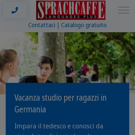
Contattaci
Catalogo gratuito
Vacanza studio per ragazzi in
Germania
Impara il tedesco e conosci da