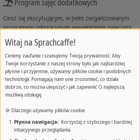
Program zajęć dodatkowych
Ciesz się ekscytującym, w pełni zorganizowanym
programem rekreacyjnym wypełnionym zajęciami,
wycieczkami, sportem i chwilami relaksu,
Witaj na Sprachcaffe!
nawiązywania kontaktów i dzielenia się dobrymi
chwilami ze swoimi przyjaciółmi.
Cenimy zaufanie i szanujemy Twoją prywatność. Aby
Twoje korzystanie z naszej strony było jak najbardziej
płynne i przyjemne, używamy plików cookie i podobnych
technologii. Pomagają nam one zrozumieć, co działa
Kurs
dobrze, co można ulepszyć i jak zapewnić Ci najlepszą
możliwą obsługę.
Ciesz się dostosowanymi lekcjami z
doświadczonymi nauczycielami w klimatyzowanych
🍪 Dlaczego używamy plików cookie
salach lekcyjnych lub pod zacienionymi drzewami
Płynna nawigacja:
Korzystaj z szybszego i bardziej
ogrodowymi.
intuicyjnego przeglądania.