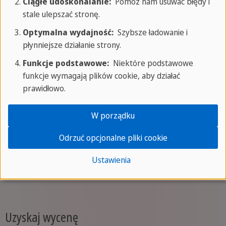
Ciągłe udoskonalanie:
Pomóż nam usuwać błędy i
stale ulepszać stronę.
Nadzór
Optymalna wydajność:
Szybsze ładowanie i
Nasi oddani Teamerzy zapewniają całodobowy
płynniejsze działanie strony.
nadzór, gwarantując bezpieczeństwo i wsparcie
Funkcje podstawowe:
Niektóre podstawowe
przez cały czas.
funkcje wymagają plików cookie, aby działać
prawidłowo.
Certyfikat
W porządku
Odrzuć opcjonalne pliki cookie
Pod koniec pobytu otrzymasz oficjalny certyfikat
SPRACHCAFFE, potwierdzający Twoje osiągnięcia i
Ustawienia
postępy poczynione podczas kursu językowego.
Uzyskaj wycenę