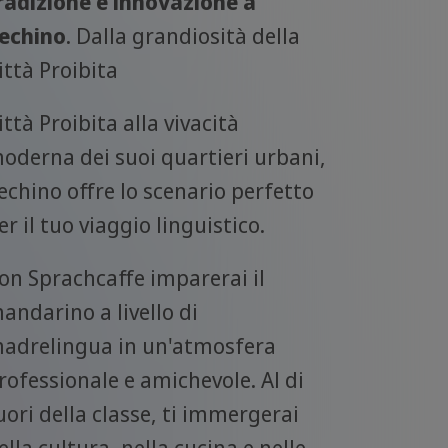
radizione e innovazione a
echino
. Dalla grandiosità della
ittà Proibita
ittà Proibita alla vivacità
oderna dei suoi quartieri urbani,
echino offre lo scenario perfetto
er il tuo viaggio linguistico.
on Sprachcaffe imparerai il
andarino a livello di
adrelingua in un'atmosfera
rofessionale e amichevole. Al di
uori della classe, ti immergerai
ella cultura, nella cucina e nelle