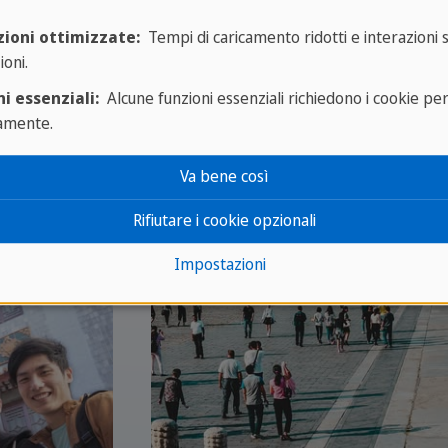
zioni ottimizzate:
Tempi di caricamento ridotti e interazioni 
ioni.
i essenziali:
Alcune funzioni essenziali richiedono i cookie pe
amente.
Va bene così
Rifiutare i cookie opzionali
Impostazioni