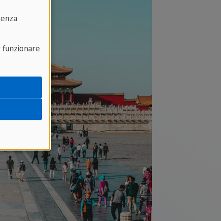
senza
r funzionare