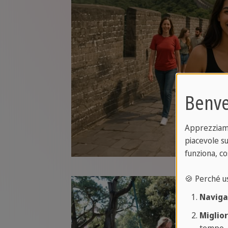
Benve
Apprezziamo 
piacevole su
funziona, co
🍪 Perché u
Naviga
Miglio