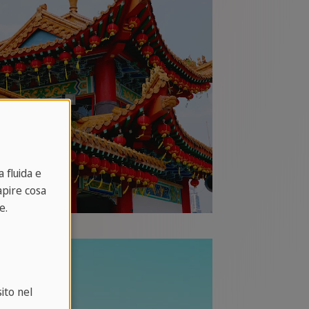
 fluida e
capire cosa
e.
ito nel