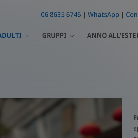
06 8635 6746
WhatsApp
Con
ADULTI
GRUPPI
ANNO ALL'ESTE
E
s