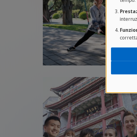
tempo.
Presta
interruz
Funzion
corrett