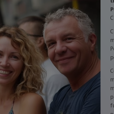
t
P
C
C
m
P
p
C
m
m
p
f
n