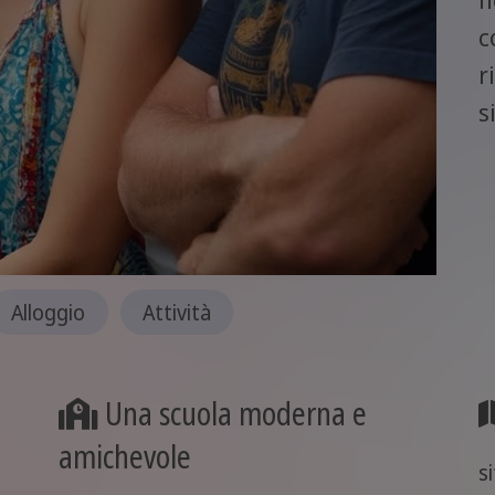
c
r
s
Alloggio
Attività
Una scuola moderna e
amichevole
s