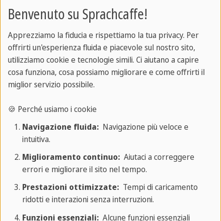
Benvenuto su Sprachcaffe!
esperienze indimenticabili con noi!
Apprezziamo la fiducia e rispettiamo la tua privacy. Per
offrirti un'esperienza fluida e piacevole sul nostro sito,
Giorno 1: Benvenuti in Irlanda!
utilizziamo cookie e tecnologie simili. Ci aiutano a capire
cosa funziona, cosa possiamo migliorare e come offrirti il
miglior servizio possibile.
🍪 Perché usiamo i cookie
Navigazione fluida:
Navigazione più veloce e
intuitiva.
Miglioramento continuo:
Aiutaci a correggere
errori e migliorare il sito nel tempo.
Prestazioni ottimizzate:
Tempi di caricamento
ridotti e interazioni senza interruzioni.
Funzioni essenziali:
Alcune funzioni essenziali