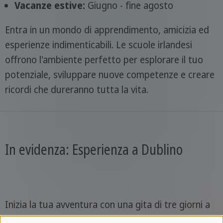
Vacanze estive:
Giugno - fine agosto
Entra in un mondo di apprendimento, amicizia ed
esperienze indimenticabili. Le scuole irlandesi
offrono l'ambiente perfetto per esplorare il tuo
potenziale, sviluppare nuove competenze e creare
ricordi che dureranno tutta la vita.
In evidenza: Esperienza a Dublino
Inizia la tua avventura con una gita di tre giorni a
Dublino, dove ti aspettano storia, cultura ed