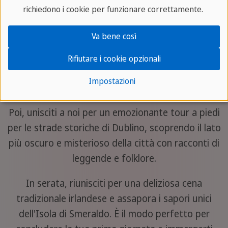
richiedono i cookie per funzionare correttamente.
Inizia la tua avventura irlandese incontrando i tuoi
compagni di viaggio all'aeroporto e volando
Va bene così
insieme verso la vibrante città di Dublino. All'arrivo,
ti aiuteremo a sistemarti e a muovere i primi passi
Rifiutare i cookie opzionali
in questo affascinante paese, assicurandoti di
Impostazioni
sentirti come a casa.
Poi, unisciti a noi per un emozionante tour a piedi
per le strade storiche di Dublino, scoprendo il lato
più oscuro e misterioso della città con racconti di
leggende e folklore.
In serata, riunisciti per una deliziosa cena
tradizionale irlandese e assapora i sapori unici
dell'Isola di Smeraldo. È il modo perfetto per