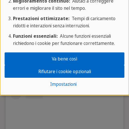
Miglioramento continuo:
Aiutaci a correggere
errori e migliorare il sito nel tempo.
Siamo a un solo messaggio di distanza
Prestazioni ottimizzate:
Tempi di caricamento
ridotti e interazioni senza interruzioni.
Mettiti in contatto con noi
Funzioni essenziali:
Alcune funzioni essenziali
richiedono i cookie per funzionare correttamente.
Perché la comunità ama SPRACHCAFFE
Va bene così
Barcellona
Rifiutare i cookie opzionali
Impostazioni