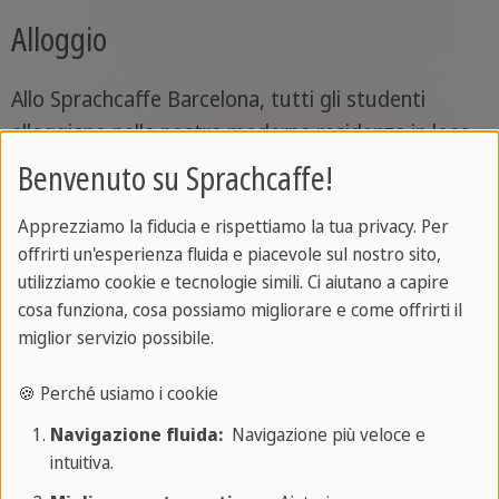
Alloggio
Allo Sprachcaffe Barcelona, tutti gli studenti
alloggiano nella nostra moderna residenza in loco,
un ambiente sociale e confortevole che ti
Benvenuto su Sprachcaffe!
permette di vivere e imparare in un unico luogo. È
Apprezziamo la fiducia e rispettiamo la tua privacy. Per
l'occasione perfetta per entrare in contatto con
offrirti un'esperienza fluida e piacevole sul nostro sito,
altri studenti internazionali, condividere esperienze
utilizziamo cookie e tecnologie simili. Ci aiutano a capire
e praticare lo spagnolo insieme fin dall'inizio.
cosa funziona, cosa possiamo migliorare e come offrirti il
miglior servizio possibile.
Residenza
🍪 Perché usiamo i cookie
Navigazione fluida:
Navigazione più veloce e
intuitiva.