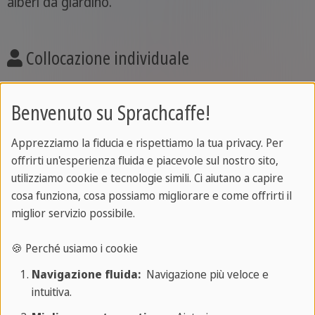
alberi da giardino.
Collocazione individuale
Con il test d'ingresso Sprachcaffe ti iscriverai al
Benvenuto su Sprachcaffe!
corso più adatto a te, personalizzato, affidabile ed
efficace fin dal primo giorno.
Apprezziamo la fiducia e rispettiamo la tua privacy. Per
offrirti un'esperienza fluida e piacevole sul nostro sito,
utilizziamo cookie e tecnologie simili. Ci aiutano a capire
Certificato
cosa funziona, cosa possiamo migliorare e come offrirti il
miglior servizio possibile.
Ottieni il tuo Certificato Sprachcaffe incluso,
oppure approfondisci i tuoi progressi con la
🍪 Perché usiamo i cookie
preparazione all'esame
opzionale.
Navigazione fluida:
Navigazione più veloce e
intuitiva.