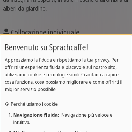
alberi da giardino.
Collocazione individuale
Benvenuto su Sprachcaffe!
Con il test d'ingresso Sprachcaffe ti iscriverai al
corso più adatto a te, personalizzato, affidabile ed
Apprezziamo la fiducia e rispettiamo la tua privacy. Per
efficace fin dal primo giorno.
offrirti un'esperienza fluida e piacevole sul nostro sito,
utilizziamo cookie e tecnologie simili. Ci aiutano a capire
cosa funziona, cosa possiamo migliorare e come offrirti il
Certificato
miglior servizio possibile.
Ottieni il tuo Certificato Sprachcaffe incluso,
🍪 Perché usiamo i cookie
oppure approfondisci i tuoi progressi con la
Navigazione fluida:
Navigazione più veloce e
preparazione all'esame
opzionale.
intuitiva.