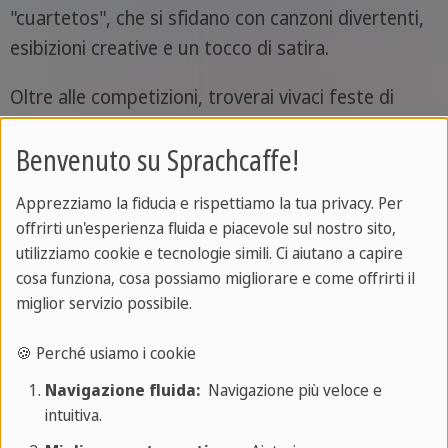
"cuartetos", che si sfidano con canzoni divertenti,
esibizioni creative e un tocco di satira.
Oltre alle competizioni, troverai vivaci feste di
strada e un'atmosfera festosa ovunque tu vada.
Benvenuto su Sprachcaffe!
Un momento speciale è l'"Entierro del Boquerón",
la sepoltura simbolica dell'acciuga, che segna la
Apprezziamo la fiducia e rispettiamo la tua privacy. Per
fine del Carnevale in modo giocoso e tipicamente
offrirti un'esperienza fluida e piacevole sul nostro sito,
spagnolo. È il momento perfetto per vivere
utilizziamo cookie e tecnologie simili. Ci aiutano a capire
l'energia, la creatività e il vero spirito culturale di
cosa funziona, cosa possiamo migliorare e come offrirti il
miglior servizio possibile.
Malaga.
🍪 Perché usiamo i cookie
Navigazione fluida:
Navigazione più veloce e
Settimana Santa – Tradizioni pasquali
intuitiva.
ricche di significato