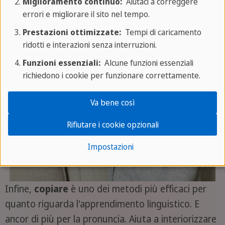
Miglioramento continuo:
Aiutaci a correggere
errori e migliorare il sito nel tempo.
Metodo Shadowing
Prestazioni ottimizzate:
Tempi di caricamento
ridotti e interazioni senza interruzioni.
Funzioni essenziali:
Alcune funzioni essenziali
richiedono i cookie per funzionare correttamente.
Va bene così
Rifiutare i cookie opzionali
Impostazioni
Infine,
copiare
è uno dei metodi più efficaci per
quanto riguarda l'apprendimento linguistico. E
ancor di più per la pronuncia. Aiuta a interiorizzare