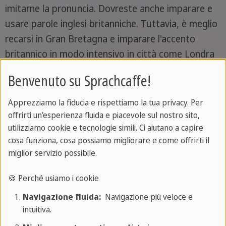
imitarne la pronuncia. Dovreste anche imparare e
usare parole inglesi britanniche. Tuttavia, è meglio
recarsi in Gran Bretagna e imparare l'accento
britannico in modo intensivo in città come Londra
o Brighton.
Benvenuto su Sprachcaffe!
Gli obiettivi e le strategie di apprendimento sopra
Apprezziamo la fiducia e rispettiamo la tua privacy. Per
menzionati sono solo un esempio di come
offrirti un'esperienza fluida e piacevole sul nostro sito,
affrontare una strategia di apprendimento
utilizziamo cookie e tecnologie simili. Ci aiutano a capire
dell'inglese per migliorare la pronuncia inglese. La
cosa funziona, cosa possiamo migliorare e come offrirti il
miglior servizio possibile.
cosa migliore è ottenere un feedback
dall'insegnante di inglese o da persone
🍪 Perché usiamo i cookie
madrelingua che vi aiutino a identificare i vostri
Navigazione fluida:
Navigazione più veloce e
errori di pronuncia inglese.
intuitiva.