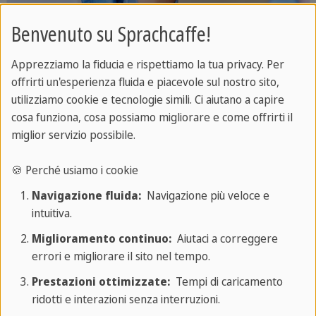
Espressione orale
Benvenuto su Sprachcaffe!
Scopri come migliorare la pronuncia e
Apprezziamo la fiducia e rispettiamo la tua privacy. Per
l'espressione orale in spagnolo.
offrirti un'esperienza fluida e piacevole sul nostro sito,
utilizziamo cookie e tecnologie simili. Ci aiutano a capire
cosa funziona, cosa possiamo migliorare e come offrirti il
miglior servizio possibile.
🍪 Perché usiamo i cookie
Navigazione fluida:
Navigazione più veloce e
intuitiva.
Miglioramento continuo:
Aiutaci a correggere
errori e migliorare il sito nel tempo.
Prestazioni ottimizzate:
Tempi di caricamento
ridotti e interazioni senza interruzioni.