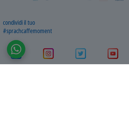
condividi il tuo
#sprachcaffemoment
Contattaci
Catalogo gratuito
FAI IL TUO PREVENTIVO
Partner
|
Condizioni generali
|
FAQ
|