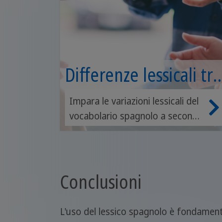
Differenze lessicali tra
Spagna e America
Impara le variazioni lessicali del
vocabolario spagnolo a seconda
Latina
del paese in cui viene parlato.
Conclusioni
L'uso del lessico spagnolo è fondamenta