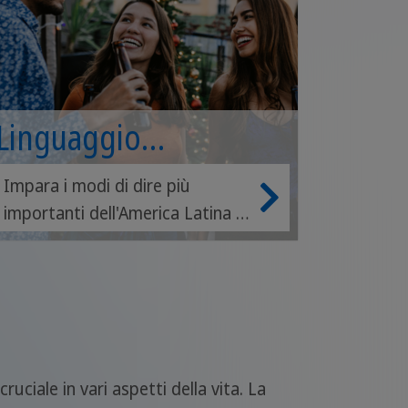
Linguaggio
colloquiale
Impara i modi di dire più
importanti dell'America Latina e
latinoamericano
preparati per il tuo prossimo
viaggio in questa splendida
regione!
ciale in vari aspetti della vita. La