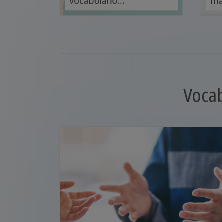
vocabolario
ma
spagnolo: impara il
pr
vocabolario medico,
mig
turistico e politico.
vo
sp
Vocab