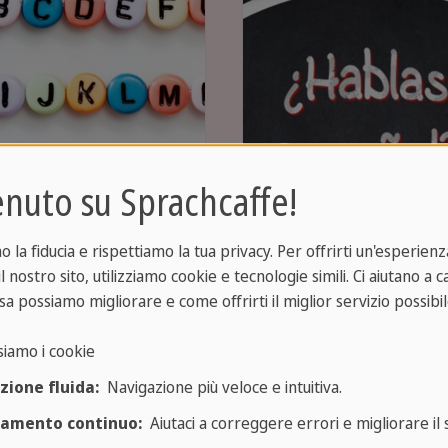
nuto su Sprachcaffe!
fabeto
Frasi per
pagnolo
principianti
la fiducia e rispettiamo la tua privacy. Per offrirti un'esperienza
para qui
Impara frasi utili che
l nostro sito, utilizziamo cookie e tecnologie simili. Ci aiutano a 
alfabeto spagnolo
ti aiuteranno a
sa possiamo migliorare e come offrirti il miglior servizio possibil
come pronunciare
comunicare
siamo i cookie
rrettamente le
facilmente e
zione fluida:
Navigazione più veloce e intuitiva.
tere e le parole.
chiaramente con chi
parla spagnolo.
ramento continuo:
Aiutaci a correggere errori e migliorare il s