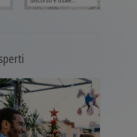
discorso e usale
frasi
correttamente nella
tua vita quotidiana.
sperti