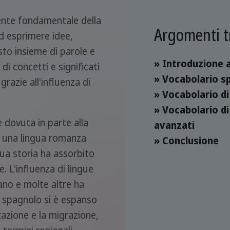
ente fondamentale della
Argomenti t
d esprimere idee,
asto insieme di parole e
» Introduzione 
i concetti e significati
» Vocabolario sp
 grazie all'influenza di
» Vocabolario di
» Vocabolario di
 dovuta in parte alla
avanzati
 è una lingua romanza
» Conclusione
sua storia ha assorbito
. L'influenza di lingue
liano e molte altre ha
lo spagnolo si è espanso
azione e la migrazione,