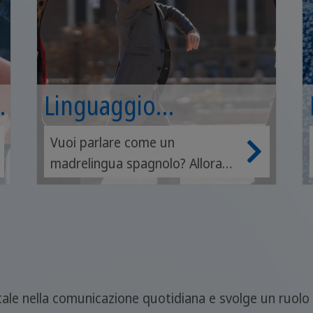
Linguaggio
colloquiale
Vuoi parlare come un
madrelingua spagnolo? Allora
impara i loro modi di dire
colloquiali e usali nella vita di
tutti i giorni.
le nella comunicazione quotidiana e svolge un ruolo cru