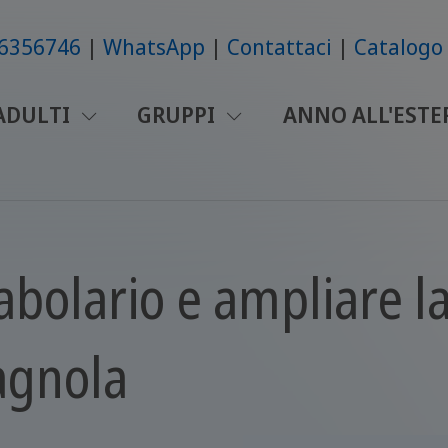
86356746
WhatsApp
Contattaci
Catalogo 
ADULTI
GRUPPI
ANNO ALL'ESTE
abolario e ampliare l
agnola