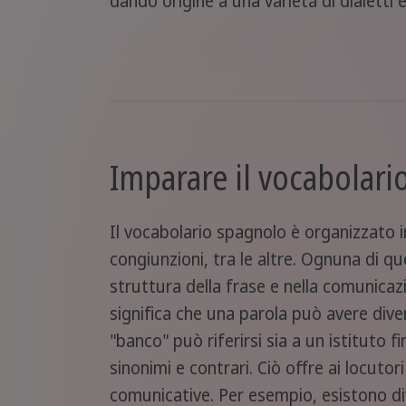
dando origine a una varietà di dialetti e
Imparare il vocabolari
Il vocabolario spagnolo è organizzato i
congiunzioni, tra le altre. Ognuna di q
struttura della frase e nella comunicaz
significa che una parola può avere diver
"banco" può riferirsi sia a un istituto
sinonimi e contrari. Ciò offre ai locutor
comunicative. Per esempio, esistono div