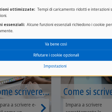
lario spagnolo per i livelli in
zioni ottimizzate:
Tempi di caricamento ridotti e interazioni 
ioni.
i essenziali:
Alcune funzioni essenziali richiedono i cookie pe
amente.
Va bene così
Rifiutare i cookie opzionali
Impostazioni
me scrivere
Come si scriv
'e-mail
una lettera
para a scrivere e-
Impara a scrivere