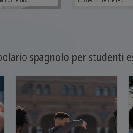
il come un
correttamente le
ofessionista e
lettere in spagnolo e
liora il tuo
aumenta il tuo
cabolario
lessico spagnolo.
agnolo.
olario spagnolo per studenti e