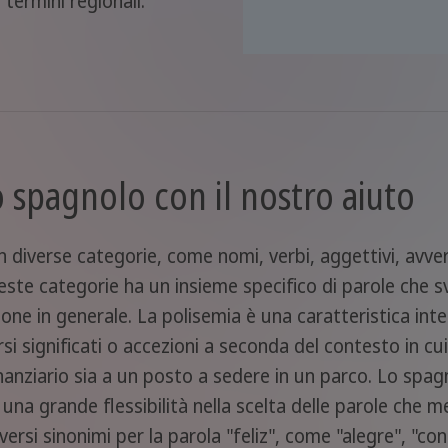
 termini regionali.
o spagnolo con il nostro aiuto
n diverse categorie, come nomi, verbi, aggettivi, avve
ueste categorie ha un insieme specifico di parole che s
ione in generale. La polisemia è una caratteristica int
si significati o accezioni a seconda del contesto in cui
 finanziario sia a un posto a sedere in un parco. Lo sp
i una grande flessibilità nella scelta delle parole che 
ersi sinonimi per la parola "feliz", come "alegre", "co