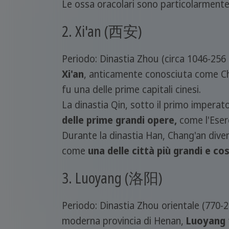
Le ossa oracolari sono particolarmente 
2. Xi'an (西安)
Periodo: Dinastia Zhou (circa 1046-256 a.
Xi'an
, anticamente conosciuta come Cha
fu una delle prime capitali cinesi.
La dinastia Qin, sotto il primo imperator
delle prime grandi opere,
come l'Eserc
Durante la dinastia Han, Chang'an diven
come
una delle città più grandi e c
3. Luoyang (洛阳)
Periodo: Dinastia Zhou orientale (770-25
moderna provincia di Henan,
Luoyang