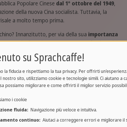
epubblica Popolare Cinese
dal 1º ottobre del 1949
,
ne della nuova Cina socialista. Tuttavia, la
 risale a molto tempo prima.
hino? Innanzitutto, per via della sua
importanza
. Durante la dinastia Yuan (1271-1368), fondata dai
n il nome di Dadu. Successivamente, la dinastia
nuto su Sprachcaffe!
644-1912) mantennero Pechino come capitale.
la fiducia e rispettiamo la tua privacy. Per offrirti un'esperienza
chino è strategica
: situata nel nord-est della
l nostro sito, utilizziamo cookie e tecnologie simili. Ci aiutano a 
emente sia le regioni settentrionali che quelle
sa possiamo migliorare e come offrirti il miglior servizio possibil
 contro le invasioni da nord.
siamo i cookie
riale per secoli, oltretutto, Pechino
ospita molti
zione fluida:
Navigazione più veloce e intuitiva.
ra cinese
, come la
Città Proibita
, il Tempio del
ramento continuo:
Aiutaci a correggere errori e migliorare il s
 rafforzano la sua identità come cuore politico e