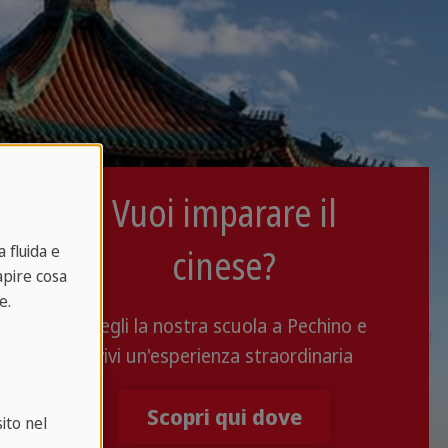
Vuoi imparare il
cinese?
 fluida e
capire cosa
e.
Scegli la nostra scuola a Pechino e
vivi un'esperienza straordinaria
Scopri qui dove
ito nel