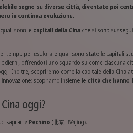
elebile segno su diverse città, diventate poi centri
ero in continua evoluzione.
quali sono le
capitali della Cina
che si sono sussegu
l tempo per esplorare quali sono state le capitali sto
rni odierni, offrendoti uno sguardo su come ciascuna c
ggi. Inoltre, scopriremo come la capitale della Cina a
a innovazione: scopriamo insieme
le città che hanno 
a Cina oggi?
to saprai, è
Pechino
(北京, Běijīng).