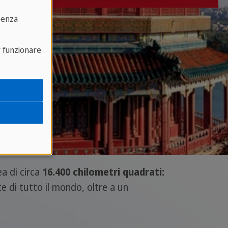
senza
r funzionare
a di circa
16.400 chilometri quadrati:
 di tutto il mondo, oltre a un