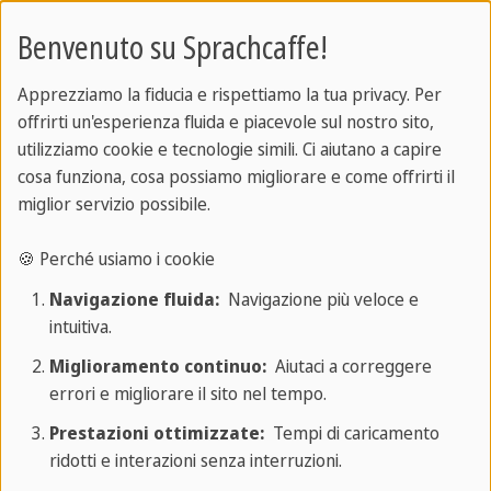
Benvenuto su Sprachcaffe!
Apprezziamo la fiducia e rispettiamo la tua privacy. Per
offrirti un'esperienza fluida e piacevole sul nostro sito,
utilizziamo cookie e tecnologie simili. Ci aiutano a capire
cosa funziona, cosa possiamo migliorare e come offrirti il
miglior servizio possibile.
🍪 Perché usiamo i cookie
Navigazione fluida:
Navigazione più veloce e
Non è mai troppo tardi per fare un'esperienza
intuitiva.
all'estero. Come abbiamo detto in precedenza, i
Miglioramento continuo:
Aiutaci a correggere
nostri corsi sono rivolti a persone di ogni età, dai
errori e migliorare il sito nel tempo.
ragazzi delle scuole superiori agli adulti. Se hai
Prestazioni ottimizzate:
Tempi di caricamento
intenzione di imparare una nuova lingua, dai
ridotti e interazioni senza interruzioni.
un'occhiata ai nostri pacchetti per vacanze studio