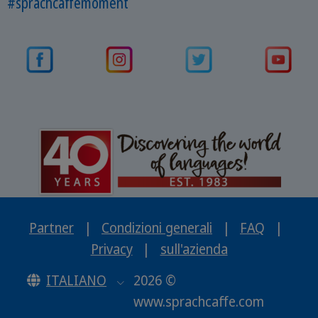
#sprachcaffemoment
Partner
|
Condizioni generali
|
FAQ
|
Privacy
|
sull'azienda
ITALIANO
2026 ©
www.sprachcaffe.com