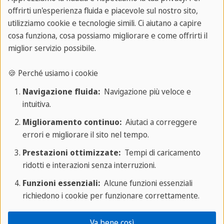
offrirti un'esperienza fluida e piacevole sul nostro sito,
utilizziamo cookie e tecnologie simili. Ci aiutano a capire
cosa funziona, cosa possiamo migliorare e come offrirti il
Lavoro in Spagna vitto e alloggio gratis:
miglior servizio possibile.
in cosa consiste?
🍪 Perché usiamo i cookie
Lavorare in Spagna con vitto e alloggio gratuiti è
Navigazione fluida:
Navigazione più veloce e
un'opzione interessante per molte persone, in
intuitiva.
particolare per chi cerca di
ridurre i costi di vita
Miglioramento continuo:
Aiutaci a correggere
iniziali
o vuole fare un'esperienza di lavoro e vita
errori e migliorare il sito nel tempo.
all'estero senza troppi rischi finanziari: ti dà la
Prestazioni ottimizzate:
Tempi di caricamento
possibilità di cominciare a metterti in gioco subito,
ridotti e interazioni senza interruzioni.
senza dover spendere tempo prezioso a cercare
Funzioni essenziali:
Alcune funzioni essenziali
un posto in cui dormire o a doverti occupare dei
richiedono i cookie per funzionare correttamente.
pasti.
Va bene così