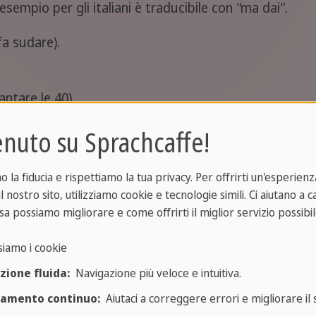
esempio per gli italiani è traducibile con "ma dai".
fa sudare).
antare le 40).
 italiano "dirne quattro".
nuto su Sprachcaffe!
tutto latte).
rra", e si usa quindi allo stesso modo di "a tutta
la fiducia e rispettiamo la tua privacy. Per offrirti un'esperienza
l nostro sito, utilizziamo cookie e tecnologie simili. Ci aiutano a 
sa possiamo migliorare e come offrirti il miglior servizio possibil
che latte cattivo).
siamo i cookie
le.
zione fluida:
Navigazione più veloce e intuitiva.
tterale: dormire a gambe sciolte).
ramento continuo:
Aiutaci a correggere errori e migliorare il s
nte.