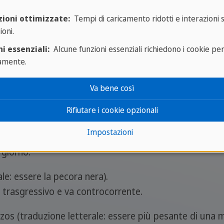
 tanta merda).
zioni ottimizzate:
Tempi di caricamento ridotti e interazioni 
ioni.
i essenziali:
Alcune funzioni essenziali richiedono i cookie pe
 essere un cioccolatino).
amente.
.
Va bene così
 essere una gallina).
Rifiutare i cookie opzionali
o.
Impostazioni
.
 giorno.
le: essere la pecora nera).
è trasgressivo e va controcorrente.
s (traduzione letterale: essere più pesante di una m