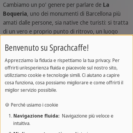
Cambiamo un po' genere per parlare de
La
Boqueria
, uno dei monumenti di Barcellona più
amati dalle persone, sia native che turisti: si tratta
di un vero e proprio punto di ritrovo, un luogo
magico in cui immergersi negli odori e nei sapori
Benvenuto su Sprachcaffe!
della Spagna.
Apprezziamo la fiducia e rispettiamo la tua privacy. Per
La Boqueria è infatti
uno dei mercati alimentari
offrirti un'esperienza fluida e piacevole sul nostro sito,
più vivaci e iconici al mondo
, situato nel cuore di
utilizziamo cookie e tecnologie simili. Ci aiutano a capire
Barcellona.
cosa funziona, cosa possiamo migliorare e come offrirti il
miglior servizio possibile.
Questo mercato, con le sue radici che risalgono al
1217
, incanta i visitatori con una vasta gamma di
🍪 Perché usiamo i cookie
colori, profumi e sapori: offre una varietà
Navigazione fluida:
Navigazione più veloce e
straordinaria di prodotti freschi, come frutta,
intuitiva.
verdura, carne, pesce e specialità locali, insieme a