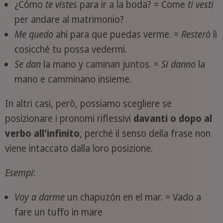
¿Cómo
te
vistes
para ir a la boda? = Come
ti vesti
per andare al matrimonio?
Me
quedo
ahí para que puedas verme. =
Resterò
lì
cosicché tu possa vedermi.
Se
dan
la mano y caminan juntos. =
Si danno
la
mano e camminano insieme.
In altri casi, però, possiamo scegliere se
posizionare i pronomi riflessivi
davanti o dopo al
verbo all'infinito
, perché il senso della frase non
viene intaccato dalla loro posizione.
Esempi
:
Voy a darme
un chapuzón en el mar. = Vado a
fare un tuffo in mare