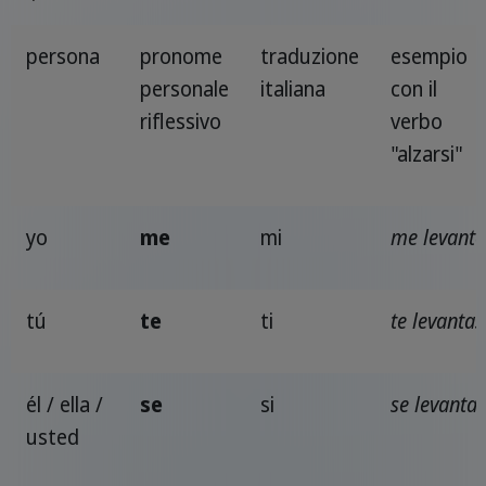
persona
pronome
traduzione
esempio
personale
italiana
con il
riflessivo
verbo
"alzarsi"
yo
me
mi
me levanto
tú
te
ti
te levantas
él / ella /
se
si
se levanta
usted