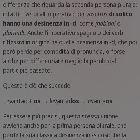
differenza che riguarda la seconda persona plurale:
infatti, i verbi all'imperativo per
vosotros
di solito
hanno una desinenza in -d
, come
¡
habla
d
!
o
¡
dormi
d
!.
Anche l'imperativo spagnolo dei verbi
riflessivi in origine ha quella desinenza in -d, che poi
però perde per comodità di pronuncia, o forse
anche per differenziare meglio la parole dal
participio passato.
Questo è ciò che succede:
Levantad +
os
→ levantad
os
→ levanta
os
Per essere più precisi, questa stessa unione
avviene anche per la prima persona plurale, che
perde la sua classica desinenza in -s cosicché la