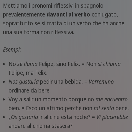
Mettiamo i pronomi riflessivi in spagnolo
prevalentemente
davanti al verbo
coniugato,
soprattutto se si tratta di un verbo che ha anche
una sua forma non riflessiva.
Esempi
:
No
se
llama
Felipe, sino Felix. = Non
si chiama
Felipe, ma Felix.
Nos
gustaría
pedir una bebida. =
Vorremmo
ordinare da bere.
Voy a salir un momento porque no
me
encuentro
bien. = Esco un attimo perché non
mi sento
bene.
¿
Os
gustaría
ir al cine esta noche? =
Vi piacerebbe
andare al cinema stasera?