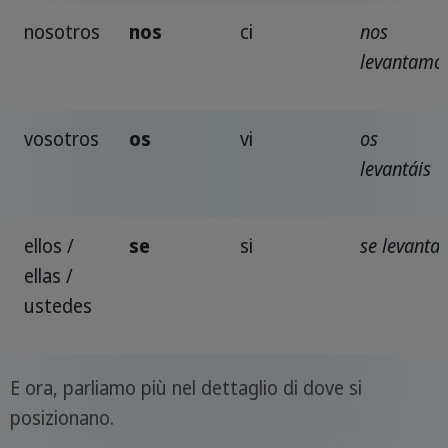
nosotros
nos
ci
nos
levantamo
vosotros
os
vi
os
levant
á
is
ellos /
se
si
se levanta
ellas /
ustedes
E ora, parliamo più nel dettaglio di dove si
posizionano.