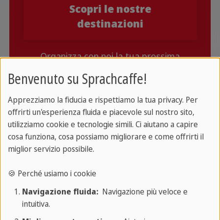
Scopri le nostre
destinazioni
Organizza con noi la tua prossima
vacanza studio!
Benvenuto su Sprachcaffe!
Apprezziamo la fiducia e rispettiamo la tua privacy. Per
offrirti un'esperienza fluida e piacevole sul nostro sito,
Come puoi notare, non sempre i verbi riflessivi in
utilizziamo cookie e tecnologie simili. Ci aiutano a capire
spagnolo lo sono anche in italiano. Vediamo anche
cosa funziona, cosa possiamo migliorare e come offrirti il
qualche esempio di questi verbi pronominali inseriti
miglior servizio possibile.
in un contesto, cosicché tu possa comprendere
meglio come si utilizzano:
🍪 Perché usiamo i cookie
Navigazione fluida:
Navigazione più veloce e
Siempre te quejas
de todo. =
Ti lamenti
sempre di
intuitiva.
tutto.