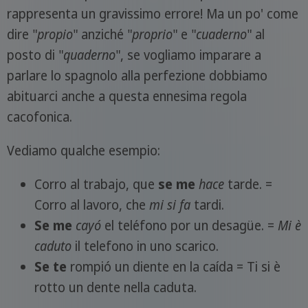
rappresenta un gravissimo errore! Ma un po' come
dire "
propio
" anziché "
proprio
" e "
cuaderno
" al
posto di "
quaderno
", se vogliamo imparare a
parlare lo spagnolo alla perfezione dobbiamo
abituarci anche a questa ennesima regola
cacofonica.
Vediamo qualche esempio:
Corro al trabajo, que
se
me
hace
tarde. =
Corro al lavoro, che
mi si fa
tardi.
Se
me
cayó
el teléfono por un desagüe. =
Mi è
caduto
il telefono in uno scarico.
Se
te
rompió un diente en la caída = Ti si è
rotto un dente nella caduta.