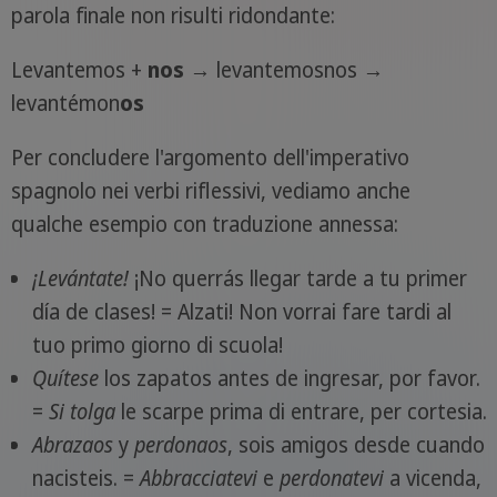
parola finale non risulti ridondante:
Levantemos +
nos
→ levantemosnos →
levantémon
os
Per concludere l'argomento dell'imperativo
spagnolo nei verbi riflessivi, vediamo anche
qualche esempio con traduzione annessa:
¡Levántate!
¡No querrás llegar tarde a tu primer
día de clases! = Alzati! Non vorrai fare tardi al
tuo primo giorno di scuola!
Quítese
los zapatos antes de ingresar, por favor.
=
Si tolga
le scarpe prima di entrare, per cortesia.
Abrazaos
y
perdonaos
, sois amigos desde cuando
nacisteis. =
Abbracciatevi
e
perdonatevi
a vicenda,