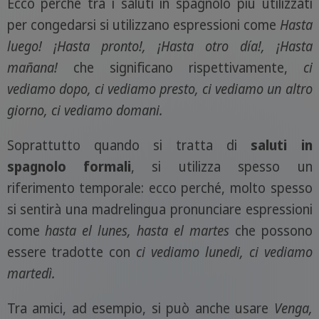
Ecco perché tra i saluti in spagnolo più utilizzati
per congedarsi si utilizzano espressioni come
Hasta
luego!
¡Hasta pronto!, ¡Hasta otro día!, ¡Hasta
mañana!
che significano rispettivamente,
ci
vediamo dopo, ci vediamo presto, ci vediamo un altro
giorno, ci vediamo domani.
Soprattutto quando si tratta di
saluti in
spagnolo formali
, si utilizza spesso un
riferimento temporale: ecco perché, molto spesso
si sentirà una madrelingua pronunciare espressioni
come
hasta el lunes, hasta el martes
che possono
essere tradotte con
ci vediamo lunedi, ci vediamo
martedì.
Tra amici, ad esempio, si può anche usare
Venga,