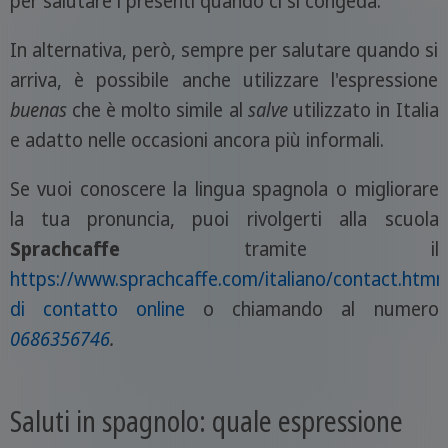
per salutare i presenti quando ci si congeda.
In alternativa, però, sempre per salutare quando si
arriva, è possibile anche utilizzare l'espressione
buenas
che è molto simile al
salve
utilizzato in Italia
e adatto nelle occasioni ancora più informali.
Se vuoi conoscere la lingua spagnola o migliorare
la tua pronuncia, puoi rivolgerti alla scuola
Sprachcaffe
tramite il
https://www.sprachcaffe.com/italiano/contact.htm
m
di contatto online
o chiamando al numero
0686356746
.
Saluti in spagnolo: quale espressione