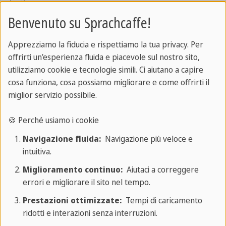
noches
non viene abbreviata.
Benvenuto su Sprachcaffe!
Apprezziamo la fiducia e rispettiamo la tua privacy. Per
Cosa dire quando ci si congeda in
offrirti un'esperienza fluida e piacevole sul nostro sito,
spagnolo
utilizziamo cookie e tecnologie simili. Ci aiutano a capire
cosa funziona, cosa possiamo migliorare e come offrirti il
miglior servizio possibile.
Questi appena elencati sono i saluti in spagnolo
più utilizzati per salutare quando si arriva in un
🍪 Perché usiamo i cookie
posto, ma
come si dice ciao in spagnolo
quando
Navigazione fluida:
Navigazione più veloce e
si va via?
intuitiva.
Per congedarsi, verbo che si traduce in spagnolo
Miglioramento continuo:
Aiutaci a correggere
errori e migliorare il sito nel tempo.
con
desperdirse
, esistono diverse forme che
possono essere utilizzate per contesti formali e
Prestazioni ottimizzate:
Tempi di caricamento
ridotti e interazioni senza interruzioni.
per salutare amici e parenti.