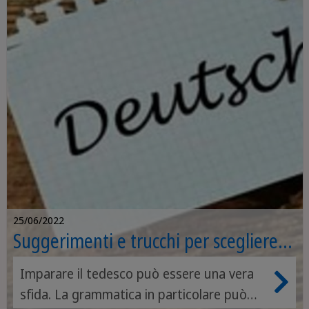
25/06/2022
Suggerimenti e trucchi per scegliere
correttamente gli articoli in tedesco
Imparare il tedesco può essere una vera
sfida. La grammatica in particolare può