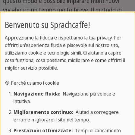
questo modo è possibile imparare molti nuovi
vocaboli in un tempo molto breve. Il metodo di
apprendimento della ripetizione distanziata è
Benvenuto su Sprachcaffe!
molto flessibile. È possibile creare un piano di
apprendimento personalizzato e stabilire gli
Apprezziamo la fiducia e rispettiamo la tua privacy. Per
offrirti un'esperienza fluida e piacevole sul nostro sito,
intervalli tra le fasi, nonché il numero di nuove
utilizziamo cookie e tecnologie simili. Ci aiutano a capire
parole che si desidera integrare.
cosa funziona, cosa possiamo migliorare e come offrirti il
miglior servizio possibile.
🍪 Perché usiamo i cookie
Navigazione fluida:
Navigazione più veloce e
intuitiva.
Miglioramento continuo:
Aiutaci a correggere
errori e migliorare il sito nel tempo.
Prestazioni ottimizzate:
Tempi di caricamento
Vacanze studio in Spagnolo