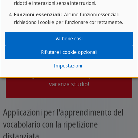
ridotti e interazioni senza interruzioni.
Impara lo spagnolo in modo efficace e vivi
Funzioni essenziali:
Alcune funzioni essenziali
richiedono i cookie per funzionare correttamente.
un'esperienza indimenticabile!
Va bene così
Scopri le nostre
Rifiutare i cookie opzionali
destinazioni
Impostazioni
Organizza con noi la tua prossima
vacanza studio!
Applicazioni per l'apprendimento del
vocabolario con la ripetizione
distanziata