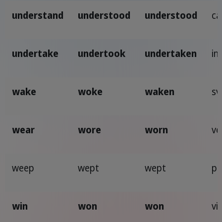
understand
understood
understood
ca
undertake
undertook
undertaken
in
wake
woke
waken
sv
wear
wore
worn
ve
weep
wept
wept
pi
win
won
won
vi