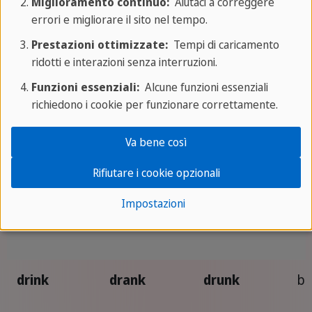
Miglioramento continuo:
Aiutaci a correggere
deal
dealt
dealt
tr
errori e migliorare il sito nel tempo.
Prestazioni ottimizzate:
Tempi di caricamento
ridotti e interazioni senza interruzioni.
dig
dug
dug
sc
Funzioni essenziali:
Alcune funzioni essenziali
richiedono i cookie per funzionare correttamente.
do
did
done
fa
Va bene così
draw
drew
drawn
di
Rifiutare i cookie opzionali
Impostazioni
dream
dreamt*
dreamt*
so
drink
drank
drunk
be