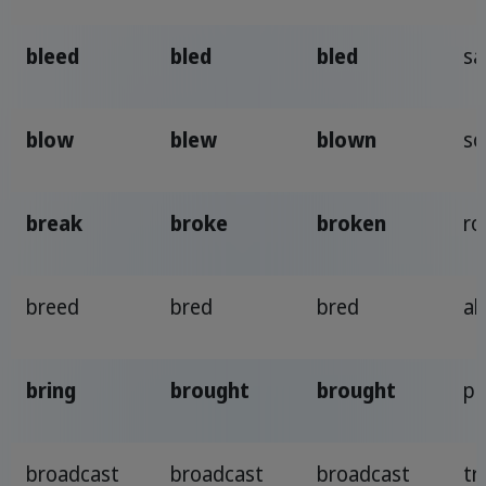
bleed
bled
bled
sa
blow
blew
blown
so
break
broke
broken
ro
breed
bred
bred
al
bring
brought
brought
po
broadcast
broadcast
broadcast
tr