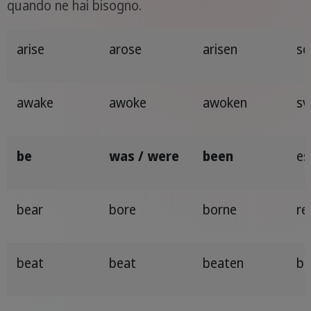
quando ne hai bisogno.
arise
arose
arisen
so
awake
awoke
awoken
sv
be
was / were
been
es
bear
bore
borne
re
beat
beat
beaten
ba