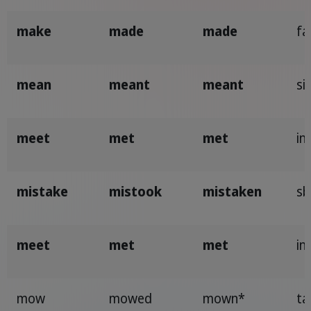
make
made
made
fa
mean
meant
meant
si
meet
met
met
in
mistake
mistook
mistaken
sb
meet
met
met
in
mow
mowed
mown*
ta