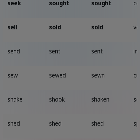
seek
sought
sought
ce
sell
sold
sold
ve
send
sent
sent
in
sew
sewed
sewn
cu
shake
shook
shaken
sc
shed
shed
shed
sp