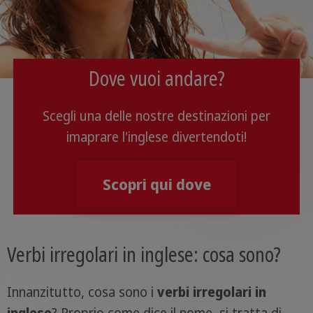
Dove vuoi andare?
Scegli una delle nostre destinazioni per
imaprare l'inglese divertendoti!
Scopri qui dove
Verbi irregolari in inglese: cosa sono?
Innanzitutto, cosa sono i
verbi irregolari in
inglese
? Proprio come dice il nome, si tratta di