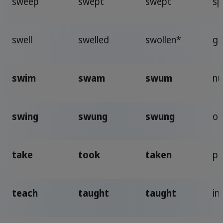
sweep
swept
swept
sp
swell
swelled
swollen*
go
swim
swam
swum
nu
swing
swung
swung
os
take
took
taken
pr
teach
taught
taught
in