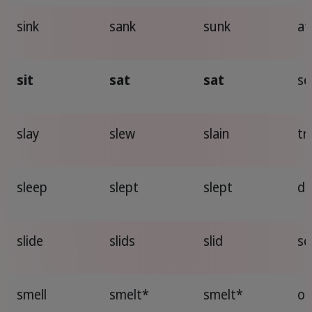
sink
sank
sunk
af
sit
sat
sat
se
slay
slew
slain
tr
sleep
slept
slept
do
slide
slids
slid
sc
smell
smelt*
smelt*
od