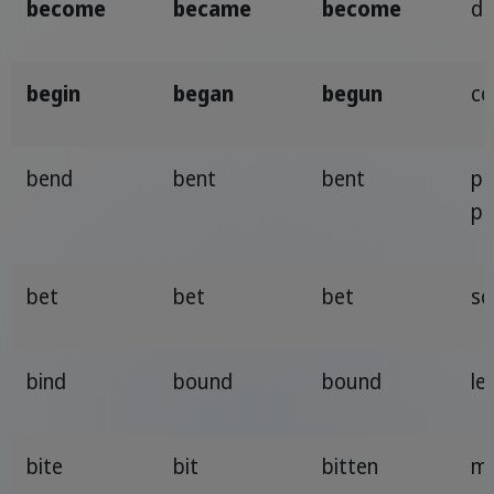
become
became
become
di
begin
began
begun
co
bend
bent
bent
pi
pi
bet
bet
bet
sc
bind
bound
bound
le
bite
bit
bitten
mo