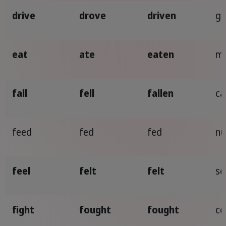
drive
drove
driven
gu
eat
ate
eaten
ma
fall
fell
fallen
ca
feed
fed
fed
nu
feel
felt
felt
se
fight
fought
fought
co