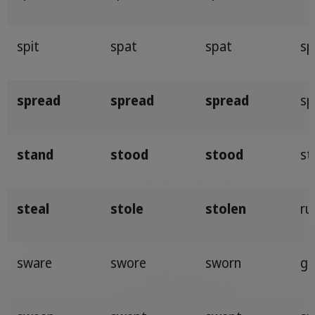
spit
spat
spat
sp
spread
spread
spread
sp
stand
stood
stood
st
steal
stole
stolen
ru
sware
swore
sworn
gi