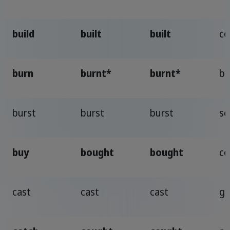
build
built
built
co
burn
burnt*
burnt*
br
burst
burst
burst
sc
buy
bought
bought
co
cast
cast
cast
ge