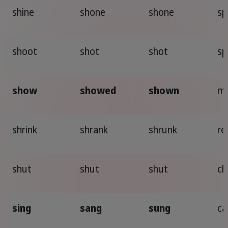
shine
shone
shone
sp
shoot
shot
shot
sp
show
showed
shown
mo
shrink
shrank
shrunk
re
shut
shut
shut
ch
sing
sang
sung
ca