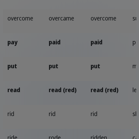
overcome
overcame
overcome
su
pay
paid
paid
pa
put
put
put
me
read
read (red)
read (red)
le
rid
rid
rid
sb
ride
rode
ridden
ca