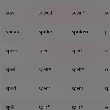
sow
sowed
sown*
se
speak
spoke
spoken
pa
speed
sped
sped
ac
spell
spelt*
spelt*
co
spnd
spent
spent
sp
spill
spilt*
spilt*
ve