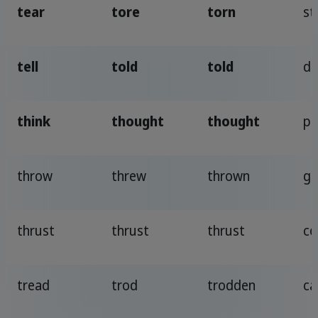
tear
tore
torn
st
tell
told
told
di
think
thought
thought
pe
throw
threw
thrown
ge
thrust
thrust
thrust
co
tread
trod
trodden
ca