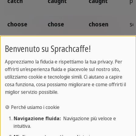
catch
caught
caught
pr
choose
chose
chosen
sc
Benvenuto su Sprachcaffe!
come
came
come
ve
Apprezziamo la fiducia e rispettiamo la tua privacy. Per
offrirti un'esperienza fluida e piacevole sul nostro sito,
cost
cost
cost
co
utilizziamo cookie e tecnologie simili. Ci aiutano a capire
cosa funziona, cosa possiamo migliorare e come offrirti il
miglior servizio possibile.
creep
crept
crept
st
🍪 Perché usiamo i cookie
cut
cut
cut
ta
Navigazione fluida:
Navigazione più veloce e
intuitiva.