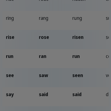
ring
rang
rung
su
rise
rose
risen
so
run
ran
run
co
see
saw
seen
ve
say
said
said
di