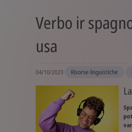
Verbo ir spagno
usa
04/10/2023
Risorse linguistiche
La
Sp
po
van