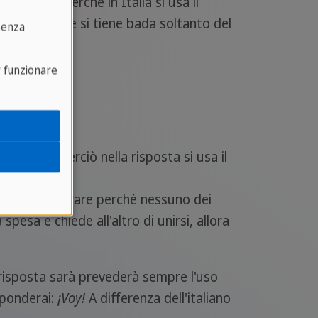
re
. Questo perché in Italia si usa il
agnolo invece si tiene bada soltanto del
senza
r funzionare
"venire")
la festa, perciò nella risposta si usa il
tilizziamo andare perché nessuno dei
esa e chiede all'altro di unirsi, allora
 risposta sarà prevederà sempre l'uso
sponderai:
¡
Voy!
A differenza dell'italiano