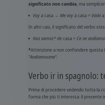
significato non cambia
, ma semplicem
Voy
a casa →
Me voy
a casa =
Vado
a 
In altri casi, il significato del verbo 
Nos vamos*
de casa =
Ce ne andiamo
*
Attenzione a non confondere questa 
"
Andiamocene
".
Verbo ir in spagnolo: 
Prima di procedere vedendo tutta la co
forma che più ti interessa: il presente i