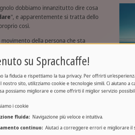
gnolo dobbiamo innanzitutto dire cosa
dare
", e apparentemente si tratta dello
proprio così.
e il movimento della persona che sta
to. In certi casi, è lo stesso che avviene
nuto su Sprachcaffe!
la fiducia e rispettiamo la tua privacy. Per offrirti un'esperienza
l nostro sito, utilizziamo cookie e tecnologie simili. Ci aiutano a 
essa cosa anche se la persona a cui ci si rivolge si t
sa possiamo migliorare e come offrirti il miglior servizio possibil
siamo i cookie
e y media. =
Verremo
a prenderti prima delle undici e 
zione fluida:
Navigazione più veloce e intuitiva.
ramento continuo:
Aiutaci a correggere errori e migliorare il s