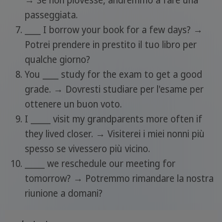
→ Se non piovesse, andremmo a fare una
passeggiata.
____ I borrow your book for a few days? →
Potrei prendere in prestito il tuo libro per
qualche giorno?
You ____ study for the exam to get a good
grade. → Dovresti studiare per l'esame per
ottenere un buon voto.
I _____ visit my grandparents more often if
they lived closer. → Visiterei i miei nonni più
spesso se vivessero più vicino.
_____ we reschedule our meeting for
tomorrow? → Potremmo rimandare la nostra
riunione a domani?