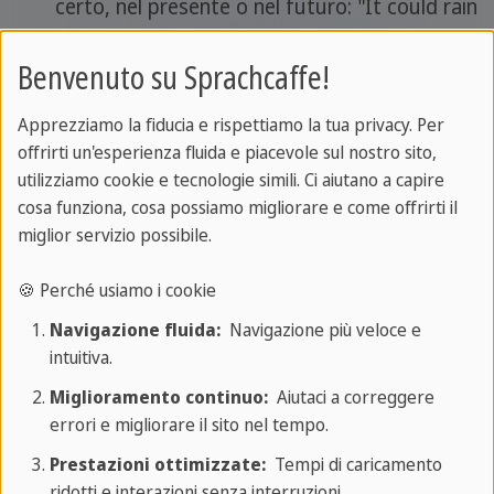
certo, nel presente o nel futuro: "It could rain
later." → Potrebbe piovere più tardi.
Benvenuto su Sprachcaffe!
Capacità nel passato
: viene usato per
parlare di abilità o capacità che qualcuno
Apprezziamo la fiducia e rispettiamo la tua privacy. Per
aveva nel passato. "When I was younger, I
offrirti un'esperienza fluida e piacevole sul nostro sito,
could run fast." → Quando ero più giovane,
utilizziamo cookie e tecnologie simili. Ci aiutano a capire
potevo/sapevo correre veloce.
cosa funziona, cosa possiamo migliorare e come offrirti il
miglior servizio possibile.
Richieste cortesi:
è usato per fare richieste
in modo gentile e formale: "Could you please
🍪 Perché usiamo i cookie
pass the salt?" → Potresti passarmi il sale,
Navigazione fluida:
Navigazione più veloce e
per favore?
intuitiva.
Permesso
: could può essere usato per
Miglioramento continuo:
Aiutaci a correggere
chiedere permesso in modo educato: "Could I
errori e migliorare il sito nel tempo.
leave early today?" → Potrei uscire prima
Prestazioni ottimizzate:
Tempi di caricamento
oggi?
ridotti e interazioni senza interruzioni.