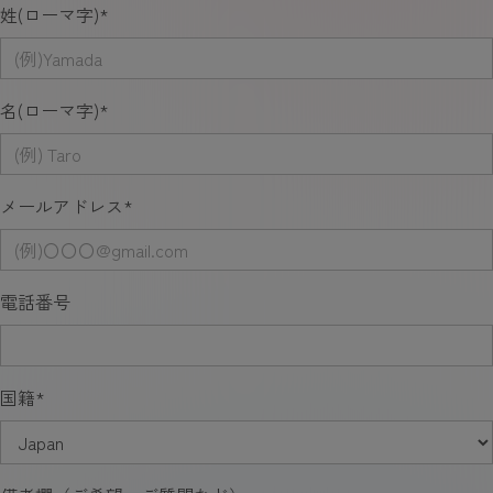
姓(ローマ字)
*
名(ローマ字)
*
メールアドレス
*
電話番号
国籍
*