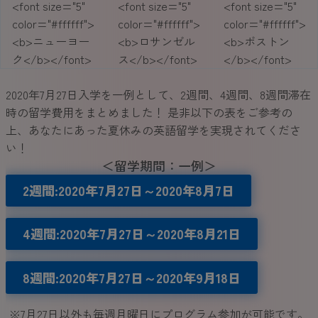
<font size="5"
<font size="5"
<font size="5"
color="#ffffff">
color="#ffffff">
color="#ffffff">
<b>ニューヨー
<b>ロサンゼル
<b>ボストン
ク</b></font>
ス</b></font>
</b></font>
2020年7月27日入学を一例として、2週間、4週間、8週間滞在
時の留学費用をまとめました！ 是非以下の表をご参考の
上、あなたにあった夏休みの英語留学を実現されてくださ
い！
＜留学期間：一例＞
2週間
:2020
年
7
月27
日～
2020
年
8
月
7
日
4週間
:
2020年7月27日～2020
年8月
21
日
8週間
:
2020年7月27日～2020
年9月
18
日
※7月27日以外も毎週月曜日にプログラム参加が可能です。