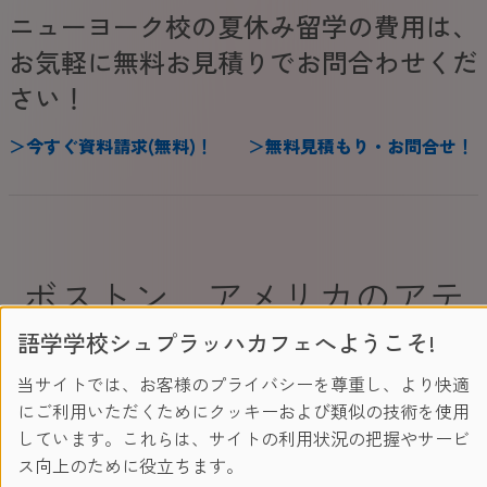
ニューヨーク校の夏休み留学の費用は、
お気軽に無料お見積りでお問合わせくだ
さい！
＞
今
すぐ
資料請求(無料)
！
＞
無料見積もり・お問合せ
！
ボストン アメリカのアテ
語学学校シュプラッハカフェへようこそ!
ネ
当サイトでは、お客様のプライバシーを尊重し、より快適
にご利用いただくためにクッキーおよび類似の技術を使用
ボストンとは
しています。これらは、サイトの利用状況の把握やサービ
ス向上のために役立ちます。
古都ボストンは、世界的に有名なハーバード大学の本拠地