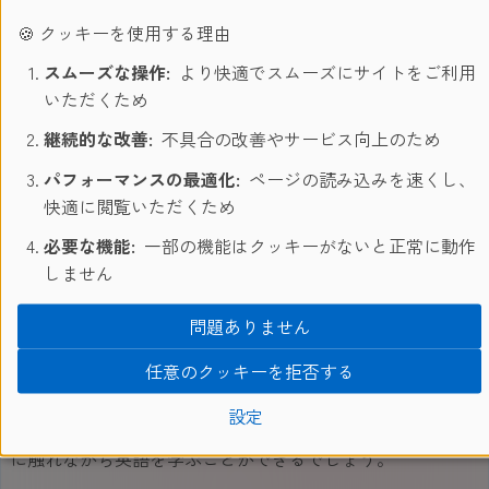
であり、その他52校の高等教育機関があります。北米で一
🍪 クッキーを使用する理由
番大学が密集している場所であり、重要な歴史的建造物の
宝庫でもあります。
スムーズな操作:
より快適でスムーズにサイトをご利用
いただくため
継続的な改善:
不具合の改善やサービス向上のため
パフォーマンスの最適化:
ページの読み込みを速くし、
快適に閲覧いただくため
ボストン校 ご紹介
必要な機能:
一部の機能はクッキーがないと正常に動作
当校はボストンの中心部に位置し、歴史的な建物の中にあ
しません
ります。ダウンタウンに近い人気のショッピングエリア内
にあるので、外食や買い物にとても便利です。また地下鉄
問題ありません
の駅からも徒歩数分と交通の便が良く、オールドサウス集
任意のクッキーを拒否する
会所、キングス・チャペルやファニエル・ホールなど様々
な観光名所へも徒歩でいくことができます。SCジオスの笑
設定
顔溢れるアットホームな環境の中、北アメリカの歴史を肌
に触れながら英語を学ぶことができるでしょう。