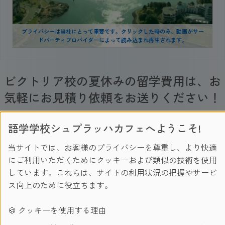
プライバシーは当社にとって重要です。クリックした時のみ、動画がサー
ドパーティプロバイダーによって読み込まれ再生されます。
ビクトリア校の夏休みの留学費用は、お
気軽にお見積り依頼をお送りください！
＞
今
すぐ
資料請求(無料)
！
＞
無料見積もり・お問合せ
！
語学学校シュプラッハカフェへようこそ!
当サイトでは、お客様のプライバシーを尊重し、より快適
にご利用いただくためにクッキーおよび類似の技術を使用
しています。これらは、サイトの利用状況の把握やサービ
カルガリー ロッキー山脈の美しい山々
ス向上のために役立ちます。
カルガリーとは
🍪 クッキーを使用する理由