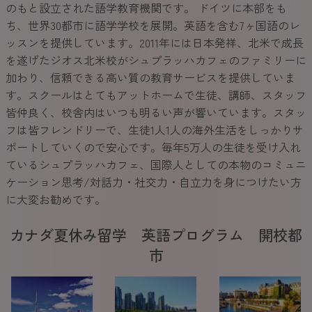
のもと設立された語学教育機関です。 ドイツに本部をも
ち、世界30都市に語学学校を展開。英語を含む7ヶ国語のレ
ッスンを提供しています。2011年には日本発祥、北米で成長
を遂げたジオス北米校がシュプラッハカフェのファミリーに
加わり、信頼できる高い質の教育サービスを提供していま
す。スクールはとてもアットホームで生徒、講師、スタッフ
皆仲良く、校舎内はいつも明るい声が響いています。スタッ
フは皆フレンドリーで、生徒1人1人の海外生活をしっかりサ
ポートしていくので安心です。毎年5万人の生徒を受け入れ
ているシュプラッハカフェ、国際人としての本物のコミュニ
ケーション思考/対話力・社交力・自立力を身につけたい方
に大変お勧めです。
カナダ夏休み留学 英語プログラム 開校都
市