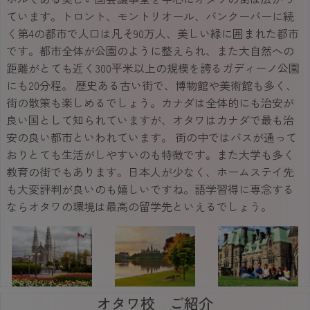
ています。トロント、モントリオール、バンクーバーに続
く第4の都市で人口は凡そ90万人、美しい緑に囲まれた都市
です。都市全体が公園のように整えられ、また大自然への
距離がとても近く300平米以上の規模を誇るガディーノ公園
にも20分程。 歴史ある古い街で、博物館や美術館も多く、
街の散策も楽しめるでしょう。カナダは全体的にも治安が
良い国として知られていますが、オタワはカナダで最も治
安の良い都市といわれています。 街の中ではバスが通って
おりとても生活がしやすいのも特徴です。また大学も多く
教育の街でもあります。日本人が少なく、ホームステイ先
も大変評判が良いのも嬉しいですね。語学習得に専念する
ならオタワの環境は最高の留学先といえるでしょう。
オタワ校 ご紹介