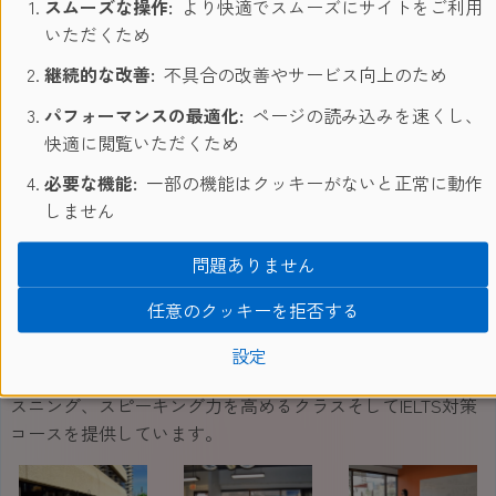
スムーズな操作:
より快適でスムーズにサイトをご利用
フレンドリーな人々と美しい自然に囲まれたカルガリーで
いただくため
は、心温まる出会いと留学経験が待っています。
継続的な改善:
不具合の改善やサービス向上のため
パフォーマンスの最適化:
ページの読み込みを速くし、
快適に閲覧いただくため
必要な機能:
一部の機能はクッキーがないと正常に動作
カルガリー校 ご紹介
しません
カルガリーは、ロッキー山脈にほど近い落ち着いた自然の
問題ありません
美しい環境の中で、温かい人たちに囲まれて学びたい方に
は最適の場所です。有名なバンフやレク・ルイーズからも
任意のクッキーを拒否する
２時間ほど。冬はスキー、スノーボーディングでにぎわ
い、夏はラフティングや山登りを満喫できます。学校はダ
設定
ウンタウンの中心に位置します。総合英語の他、文法、リ
スニング、スピーキング力を高めるクラスそしてIELTS対策
コースを提供しています。