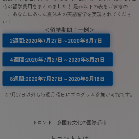
時の留学費用をまとめました！ 是非以下の表をご参考の
上、あなたにあった夏休みの英語留学を実現されてくださ
い！
＜留学期間：一例＞
2週間
:2020
年
7
月27
日～
2020
年
8
月
7
日
4週間
:
2020年7月27日～2020
年8月
21
日
8週間
:
2020年7月27日～2020
年9月
18
日
※7月27日以外も毎週月曜日にプログラム参加が可能です。
トロント 多国籍文化の国際都市
トロントとは