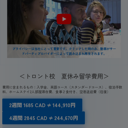
プライバシーは当社にとって重要です。クリックした時のみ、動画がサー
ドパーティプロバイダーによって読み込まれ再生されます。
＜トロント校 夏休み留学費用＞
費用に含まれるもの：入学金、英語コース（スタンダードコース）、宿泊手数
料、ホームステイ2人部屋滞在費、食事２食付き、空港送迎費（往復）
2週間
1685
CAD
≠
144
,910円
4週間
2845 CAD
≠ 244,670円