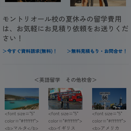
モントリオール校の夏休みの留学費用
は、お気軽にお見積り依頼をお送りくだ
さい！
＞
今
すぐ
資料請求(無料)
！
＞
無料見積もり・お問合せ
！
＜英語留学 その他校舎＞
<font size="5"
<font size="5"
<font size="5"
color="#ffffff">
color="#ffffff">
color="#ffffff">
<b>マルタ</b>
<b>イギリス
<b>アメリカ