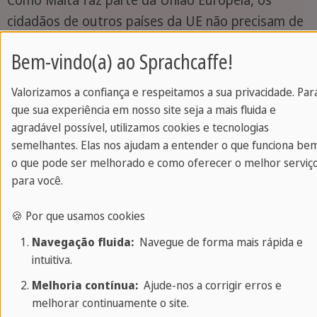
Como Malta faz parte da União Europeia, os
cidadãos de outros países da UE não precisam de
visto para entrar no país. Não é necessário o visto
Bem-vindo(a) ao Sprachcaffe!
para Malta para brasileiros, desde que sua estadia
se estenda por até 90 dias. Se você quiser ficar
Valorizamos a confiança e respeitamos a sua privacidade. Par
mais de 90 dias em um intercâmbio para Malta,
que sua experiência em nosso site seja a mais fluida e
entre em contato com uma embaixada.
agradável possível, utilizamos cookies e tecnologias
semelhantes. Elas nos ajudam a entender o que funciona be
o que pode ser melhorado e como oferecer o melhor serviç
É melhor levar seu passaporte ou carteira de
para você.
identidade como prova de identidade. Certifique-
se de que o ID ainda é válido por pelo menos seis
🍪 Por que usamos cookies
meses após sua viagem de volta. Crianças
Navegação fluida:
Navegue de forma mais rápida e
menores de 16 anos precisam de um documento
intuitiva.
de identidade com foto ou devem ser inseridos no
Melhoria contínua:
Ajude-nos a corrigir erros e
passaporte dos pais. Informações sobre viagens e
melhorar continuamente o site.