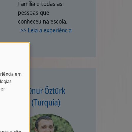
Família e todas as
pessoas que
conheceu na escola.
>> Leia a experiência
eriência em
logias
Onur Öztürk
ser
(Turquia)