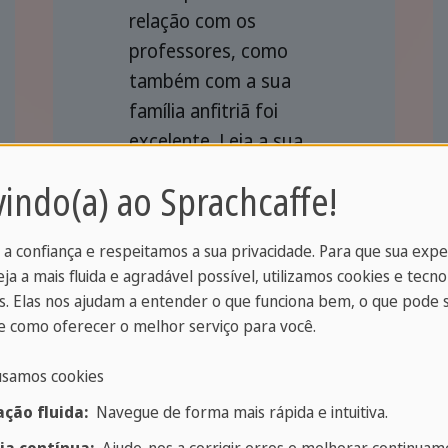
relação com os
professores, como
também com a sua
família anfitriã foi
excelente. Leia a sua
experiência!
indo(a) ao Sprachcaffe!
>> Leia a experiência
 a confiança e respeitamos a sua privacidade. Para que sua exp
eja a mais fluida e agradável possível, utilizamos cookies e tecno
. Elas nos ajudam a entender o que funciona bem, o que pode 
 como oferecer o melhor serviço para você.
usamos cookies
Judith (Holanda)
ção fluida:
Navegue de forma mais rápida e intuitiva.