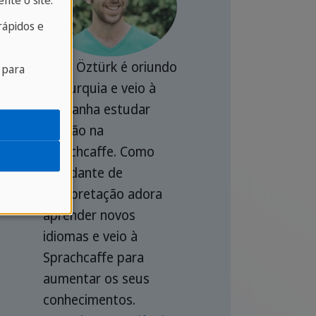
nte o site.
ápidos e
Onur Öztürk é oriundo
 para
da Turquia e veio à
Alemanha estudar
alemão na
Sprachcaffe. Como
estudante de
interpretação adora
aprender novos
idiomas e veio à
Sprachcaffe para
aumentar os seus
conhecimentos.