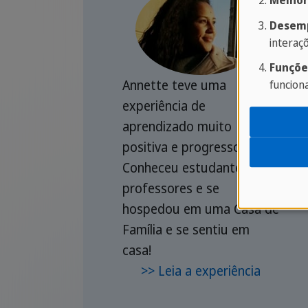
Melhor
Desemp
interaç
Funçõe
Annette teve uma
funcion
experiência de
aprendizado muito
positiva e progressora.
Conheceu estudantes,
professores e se
hospedou em uma Casa de
Família e se sentiu em
casa!
>> Leia a experiência