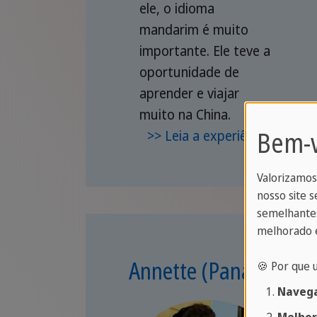
ele, o idioma
mandarim é muito
importante. Ele teve a
oportunidade de
aprender e viajar
muito na China.
Bem-v
>> Leia a experiência
Valorizamos
nosso site s
semelhantes
melhorado e
Annette (Panamá)
🍪 Por que 
Navega