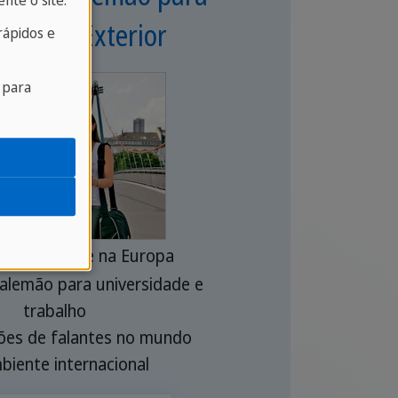
nte o site.
ios no Exterior
ápidos e
 para
a importante na Europa
alemão para universidade e
trabalho
ões de falantes no mundo
iente internacional