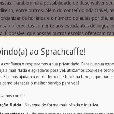
istas. Também há a possibilidade de desenvolver seu 
direito, entre outros. Além do conteúdo adaptável, a
e organizar os horários e o número de aulas por dia,
são oferecidas somente aos estudantes de língua ing
a. É possível que nossas outras escolas ofereçam t
não há garantia de abertura turma, visto que as elet
indo(a) ao Sprachcaffe!
ão, o
curso será de 30 aulas semanais, sendo 20 au
cios
. Em geral, nessas 10 aulas as turmas são reduzid
com as necessidades do grupo.
 a confiança e respeitamos a sua privacidade. Para que sua exp
eja a mais fluida e agradável possível, utilizamos cookies e tecno
. Elas nos ajudam a entender o que funciona bem, o que pode 
 como oferecer o melhor serviço para você.
usamos cookies
ção fluida:
Navegue de forma mais rápida e intuitiva.
glês para
Intercâm