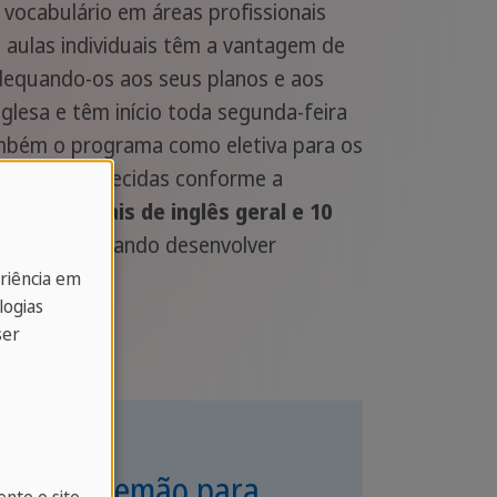
vocabulário em áreas profissionais
s aulas individuais têm a vantagem de
 adequando-os aos seus planos e aos
lesa e têm início toda segunda-feira
ambém o programa como eletiva para os
ivas são oferecidas conforme a
las semanais de inglês geral e 10
as, possibilitando desenvolver
eriência em
logias
ser
bio de Alemão para