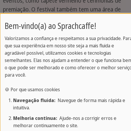
eventos, como tapete vermelho e cerimônias de
premiação. O festival também tem uma área de
mercado onde os profissionais da indústria
Bem-vindo(a) ao Sprachcaffe!
cinematográfica podem se encontrar e fazer
networking. O festival é uma grande oportunidade
Valorizamos a confiança e respeitamos a sua privacidade. Par
para os amantes do cinema descobrirem filmes
que sua experiência em nosso site seja a mais fluida e
novos e emocionantes de todo o mundo e é um
agradável possível, utilizamos cookies e tecnologias
semelhantes. Elas nos ajudam a entender o que funciona be
grande evento cultural em Pequim.
o que pode ser melhorado e como oferecer o melhor serviç
para você.
🍪 Por que usamos cookies
Navegação fluida:
Navegue de forma mais rápida e
intuitiva.
Melhoria contínua:
Ajude-nos a corrigir erros e
melhorar continuamente o site.