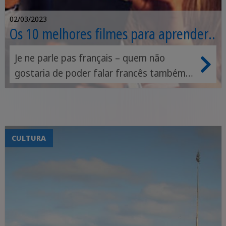
02/03/2023
Os 10 melhores filmes para aprender
francês
Je ne parle pas français – quem não
gostaria de poder falar francês também?
Você ainda está procurando maneiras de
motivá-lo a continuar aprendendo? Focar
em livros de gramática por horas não é o
talento de todos. Talvez seus talentos
CULTURA
sejam mais pipoca e Netflix? Então temos
algo para você.