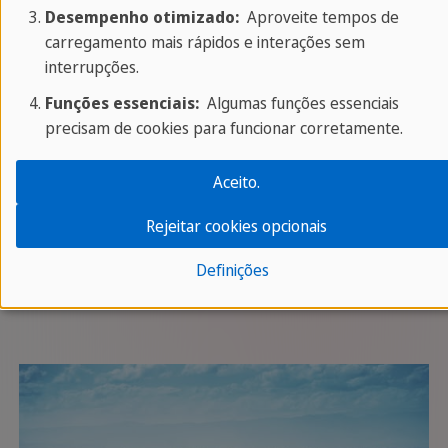
Desempenho otimizado:
Aproveite tempos de
carregamento mais rápidos e interações sem
interrupções.
Funções essenciais:
Algumas funções essenciais
precisam de cookies para funcionar corretamente.
Saiba mais sobre Pequim
Aceito.
Rejeitar cookies opcionais
O Calcio Storico Fiorentino em Florença -
Definições
Itália