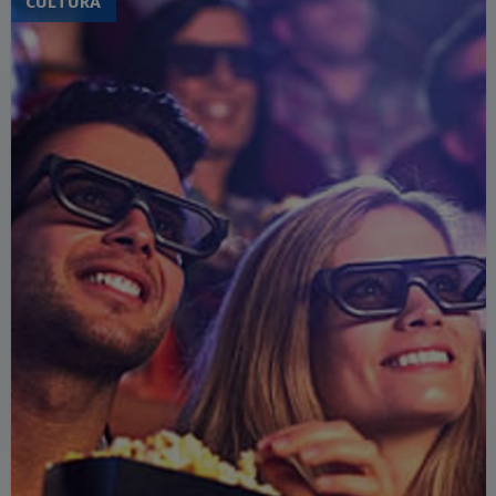
CULTURA
Dessa forma, você aproveitará ao máximo
sua semana em Barcelona e também
entrará em contato com o idioma
espanhol regularmente. Claro, seu tempo
livre em Barcelona não é ignorado. Você
pode ir à praia com seus novos amigos
internacionais ou participar de inúmeras
atividades de lazer no parque próximo.
Entretenimento e muita diversão são
sempre oferecidos no Camp Barcelona da
Sprachcaffe! Abaixo você encontrará uma
visão sobre o curso de uma semana típica
com a Sprachcaffe em Barcelona.