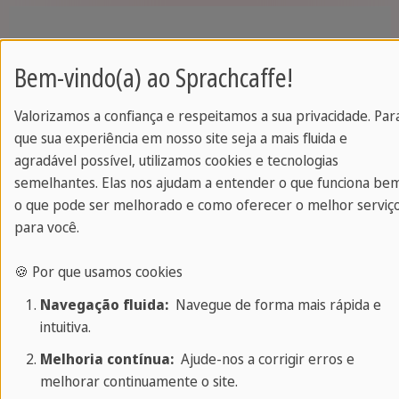
Ich mag den Herbst
Bem-vindo(a) ao Sprachcaffe!
nicht; es regnet immer.
Não gosto do
outono; sempre
Valorizamos a confiança e respeitamos a sua privacidade. Par
chove.
que sua experiência em nosso site seja a mais fluida e
agradável possível, utilizamos cookies e tecnologias
semelhantes. Elas nos ajudam a entender o que funciona be
o que pode ser melhorado e como oferecer o melhor serviç
Como mencionado anteriormente, todas as
para você.
estações em alemão são do gênero masculino.
🍪 Por que usamos cookies
Navegação fluida:
Navegue de forma mais rápida e
Exemplos:
intuitiva.
Melhoria contínua:
Ajude-nos a corrigir erros e
melhorar continuamente o site.
O verão é tão lindo!