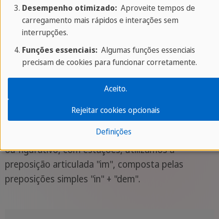
"Der Sommer ist so
Desempenho otimizado:
Aproveite tempos de
schön!"
carregamento mais rápidos e interações sem
interrupções.
Funções essenciais:
Algumas funções essenciais
Minha estação
precisam de cookies para funcionar corretamente.
"Meine
favorita é a
Lieblingsjahreszeit ist
primavera.
Aceito.
der Frühling."
Rejeitar cookies opcionais
Definições
Ao expressar um complemento de lugar, seja real
ou figurativo, com estações, utilizamos a
preposição articulada "im", composta pelas
preposições simples "in" + "dem".