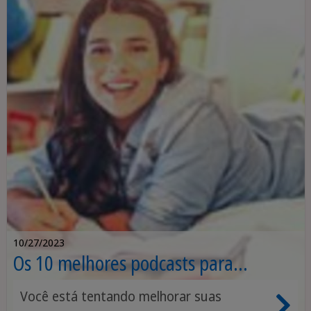
10/27/2023
Os 10 melhores podcasts para
melhorar o alemão por níveis
Você está tentando melhorar suas