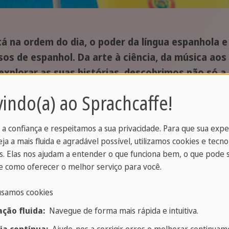
na ordem do dia, o poder da língua espanhola e a
os de espanhol. Da arte à ciência, da música aos
explorar as suas histórias, descobrimos não só a
 língua cheia de história e cultura. Este é um c
indo(a) ao Sprachcaffe!
ma inspiração para mergulhar no espanhol atravé
 a confiança e respeitamos a sua privacidade. Para que sua exp
eja a mais fluida e agradável possível, utilizamos cookies e tecno
. Elas nos ajudam a entender o que funciona bem, o que pode 
 como oferecer o melhor serviço para você.
usamos cookies
ção fluida:
Navegue de forma mais rápida e intuitiva.