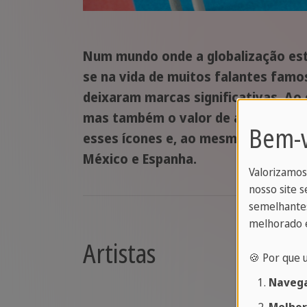
Num mundo onde a globalização está 
se na vida de muitos falantes famos
deixaram marcas significativas. Ao 
mas também o valor de aprender esta
Bem-v
esses ícones e, ao mesmo tempo, u
México e Espanha.
Valorizamos
nosso site s
semelhantes
melhorado e
Artistas
🍪 Por que 
Navega