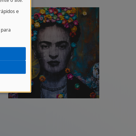
nte o site.
ápidos e
 para