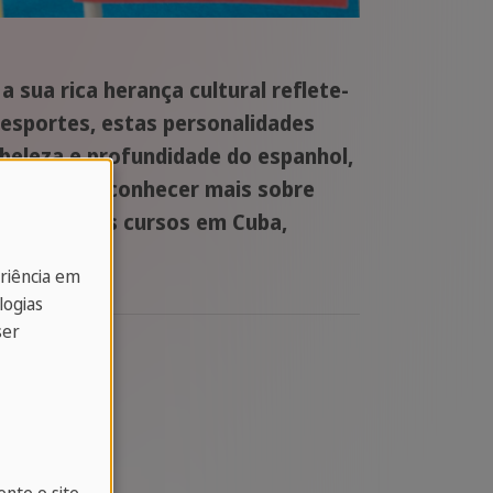
 sua rica herança cultural reflete-
 esportes, estas personalidades
 beleza e profundidade do espanhol,
onvite para conhecer mais sobre
s de nossos cursos em Cuba,
eriência em
logias
ser