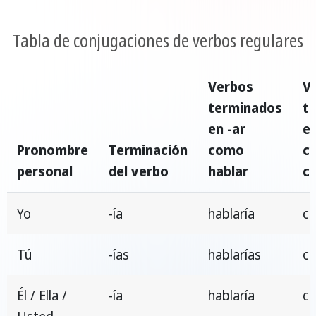
Tabla de conjugaciones de verbos regulares
Verbos
V
terminados
t
en -ar
en
Pronombre
Terminación
como
c
personal
del verbo
hablar
c
Yo
-ía
hablaría
co
Tú
-ías
hablarías
co
Él / Ella /
-ía
hablaría
co