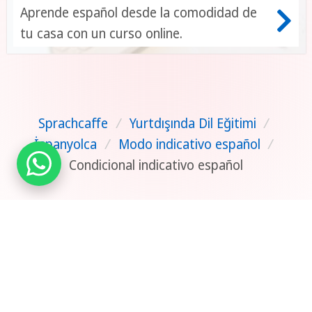
Aprende español desde la comodidad de
tu casa con un curso online.
Sprachcaffe
/
Yurtdışında Dil Eğitimi
/
İspanyolca
/
Modo indicativo español
/
Condicional indicativo español
Bize ulaşın
Ücretsiz Katalog
Acentamız Olun
|
Gizlilik Politikası
|
TEKLIFINIZI OLUŞTURUN
Geri Bildirim
|
Yayın
TÜRKIYE
2026 ©
www.sprachcaffe.com