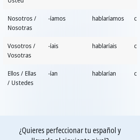
Usted
Nosotros /
-íamos
hablaríamos
c
Nosotras
Vosotros /
-íais
hablaríais
co
Vosotras
Ellos / Ellas
-ían
hablarían
co
/ Ustedes
¿Quieres perfeccionar tu español y