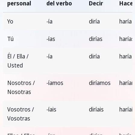
personal
del verbo
Decir
Hace
Yo
-ía
diría
haría
Tú
-ías
dirías
harías
Él / Ella /
-ía
diría
haría
Usted
Nosotros /
-íamos
diríamos
haría
Nosotras
Vosotros /
-íais
diríais
haríai
Vosotras