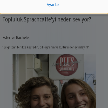
Ayarlar
Topluluk Sprachcaffe'yi neden seviyor?
Lucy:
"Sanat, kültür ve mutfak lezzetlerinin ortasında İtalyanca öğrenin!"