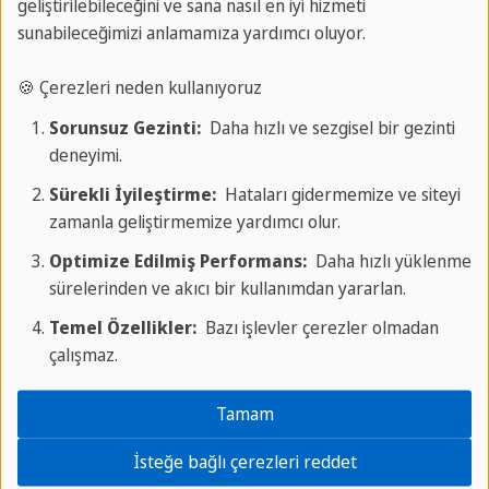
geliştirilebileceğini ve sana nasıl en iyi hizmeti
sertifikalarla eve dönün.
sunabileceğimizi anlamamıza yardımcı oluyor.
🍪 Çerezleri neden kullanıyoruz
En popüler destinasyonumuzu keşfedin:
Sorunsuz Gezinti:
Daha hızlı ve sezgisel bir gezinti
deneyimi.
Malta, St. Julian's
Sürekli İyileştirme:
Hataları gidermemize ve siteyi
zamanla geliştirmemize yardımcı olur.
Optimize Edilmiş Performans:
Daha hızlı yüklenme
sürelerinden ve akıcı bir kullanımdan yararlan.
Temel Özellikler:
Bazı işlevler çerezler olmadan
çalışmaz.
Tamam
İsteğe bağlı çerezleri reddet
Gizlilik bizim için önemlidir. Yalnızca tıkladığınızda, video
üçüncü taraf sağlayıcı tarafından yüklenir ve oynatılır.