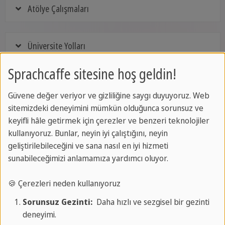
Atölye Çalışmaları
Üniversite Yolları
Sprachcaffe sitesine hoş geldin!
Güvene değer veriyor ve gizliliğine saygı duyuyoruz. Web
Sadece bir mesaj uzağınızdayız
sitemizdeki deneyimini mümkün olduğunca sorunsuz ve
keyifli hâle getirmek için çerezler ve benzeri teknolojiler
kullanıyoruz. Bunlar, neyin iyi çalıştığını, neyin
Bizimle iletişime geçin
geliştirilebileceğini ve sana nasıl en iyi hizmeti
sunabileceğimizi anlamamıza yardımcı oluyor.
🍪 Çerezleri neden kullanıyoruz
Fiyata neler dahildir
Sorunsuz Gezinti:
Daha hızlı ve sezgisel bir gezinti
deneyimi.