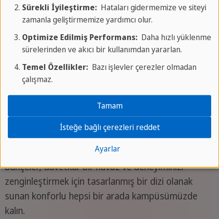
Sürekli İyileştirme:
Hataları gidermemize ve siteyi
Oraya ulaşmak
zamanla geliştirmemize yardımcı olur.
Optimize Edilmiş Performans:
Daha hızlı yüklenme
Seçili havalimanlarından uçuşlar ve havaalanı
sürelerinden ve akıcı bir kullanımdan yararlan.
transferleri ile stressiz seyahat et. Uçuşunu
Temel Özellikler:
Bazı işlevler çerezler olmadan
SPRACHCAFFE ile rezerve et ve tamamen koordine
çalışmaz.
edilmiş bir seyahat deneyiminin keyfini çıkar.
Tamam
Konaklama
İsteğe bağlı çerezleri reddet
Ayarlar
Sınıflar, daireler, voleybol sahaları, kafe, pitoresk
bahçeler, davetkar bir havuz ve deneyiminizi
zenginleştirmek için tasarlanmış bir dizi olanak
sunan konforlu hepsi bir arada kampüsümüzde
kalın.