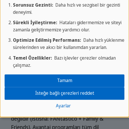
Sorunsuz Gezinti:
Daha hızlı ve sezgisel bir gezinti
konaklama alacaksınız.
deneyimi.
Bu koşullar yalnızca A ve B
Sürekli İyileştirme:
Hataları gidermemize ve siteyi
Sezonları için geçerlidir.
zamanla geliştirmemize yardımcı olur.
Optimize Edilmiş Performans:
Daha hızlı yüklenme
sürelerinden ve akıcı bir kullanımdan yararlan.
Temel Özellikler:
Bazı işlevler çerezler olmadan
Özel Bir Fırsat:
Dil becerilerinizi daha da
çalışmaz.
geliştirin - hem de
hiçbir ekstra ücret
ödemeden
.
Tamam
İsteğe bağlı çerezleri reddet
Teklifler birleştirilemez. Diğer
Ayarlar
promosyonlarla kombinasyon da mümkün
değildir (istisna: FANtastico + Family &
Friends). Avantaj programları tüm dil