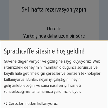
5+1 hafta rezervasyon yapın
Ücretli
:
Yurtdışında daha uzun bir süre
geçirmek ister misiniz? Her 5.
Sprachcaffe sitesine hoş geldin!
haftadan sonra, sizi
tüm
destinasyonlarımızda
ücretsiz bir
Güvene değer veriyor ve gizliliğine saygı duyuyoruz. Web
haftalık dil dersleri ile
sitemizdeki deneyimini mümkün olduğunca sorunsuz ve
ödüllendireceğiz.
keyifli hâle getirmek için çerezler ve benzeri teknolojiler
kullanıyoruz. Bunlar, neyin iyi çalıştığını, neyin
Konaklama için:
geliştirilebileceğini ve sana nasıl en iyi hizmeti
Malta
ve
Frankfurt'
a yapılacak dil
sunabileceğimizi anlamamıza yardımcı oluyor.
gezilerinde, ücretsiz dil kursunuza ek
🍪 Çerezleri neden kullanıyoruz
olarak altıncı hafta için ücretsiz