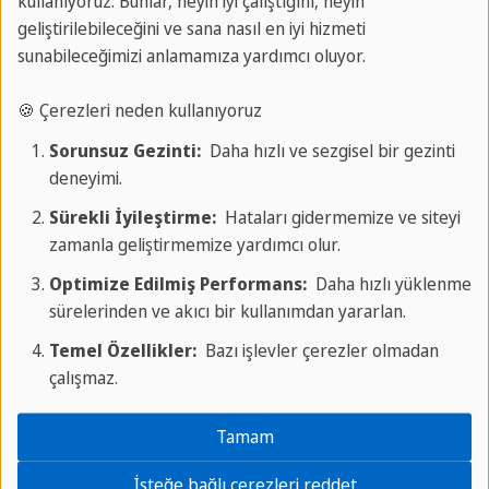
kullanıyoruz. Bunlar, neyin iyi çalıştığını, neyin
geliştirilebileceğini ve sana nasıl en iyi hizmeti
Bu resmi sertifika, Instituto Cervantes ile işbirliği
sunabileceğimizi anlamamıza yardımcı oluyor.
içinde İspanya Eğitim Bakanlığı tarafından
🍪 Çerezleri neden kullanıyoruz
verilmektedir. Kalıcı olarak geçerlidir.
Sorunsuz Gezinti:
Daha hızlı ve sezgisel bir gezinti
Seviyeler
: Certificado Inicial, Diploma Básico,
deneyimi.
Diploma Superior
Sürekli İyileştirme:
Hataları gidermemize ve siteyi
Odaklanma
: Okuma, Yazma, Dinleme, Dilbilgisi,
zamanla geliştirmemize yardımcı olur.
Kelime Bilgisi, Konuşma
Optimize Edilmiş Performans:
Daha hızlı yüklenme
Hazırlık
: Haftada 20 ders
sürelerinden ve akıcı bir kullanımdan yararlan.
Süre
: 8 hafta
Temel Özellikler:
Bazı işlevler çerezler olmadan
Bu hazırlık kursunu nerede alabilirsiniz
?
çalışmaz.
Málaga
Tamam
İsteğe bağlı çerezleri reddet