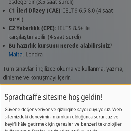
eşdeğerdir (3.5 saat süreli)
C1 İleri Düzey (CAE)
: IELTS 6.5-8.0 (4 saat
süreli)
C2 Yeterlilik (CPE)
: IELTS 8.5+ ile
karşılaştırılabilir (4 saat süreli)
Bu hazırlık kursunu nerede alabilirsiniz
?
Malta
, Londra
Tüm sınavlar İngilizce okuma ve kullanma, yazma,
dinleme ve konuşmayı içerir.
Sprachcaffe sitesine hoş geldin!
Güvene değer veriyor ve gizliliğine saygı duyuyoruz. Web
DELE - Diplomas de Español como Lengua
sitemizdeki deneyimini mümkün olduğunca sorunsuz ve
Extranjera
keyifli hâle getirmek için çerezler ve benzeri teknolojiler