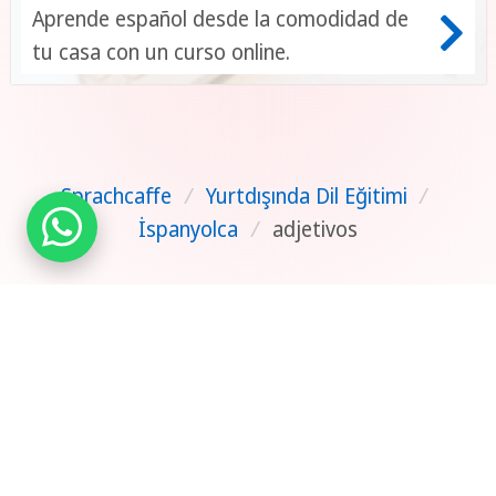
Aprende español desde la comodidad de
tu casa con un curso online.
Sprachcaffe
/
Yurtdışında Dil Eğitimi
/
İspanyolca
/
adjetivos
Bize ulaşın
Ücretsiz Katalog
Acentamız Olun
|
Gizlilik Politikası
|
TEKLIFINIZI OLUŞTURUN
Geri Bildirim
|
Yayın
TÜRKIYE
2026 ©
www.sprachcaffe.com