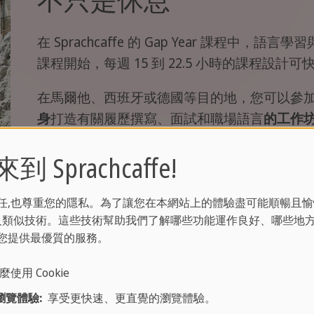
在 Sprachcaffe 的 Gap Year 課程
課程開始，每週 15 到 22.5 小時的課程設
在馬爾他、西班牙或德國等目的地，您可以參
身
打造有關履歷撰寫、面試和職場語言
的工作
準備就緒後，
我們的團隊將協助您
在酒店或旅
 Sprachcaffe!
報告
和當地工作人員確保您總是有人可以求助
任,也尊重您的隱私。為了讓您在本網站上的體驗盡可能順暢且愉
從第一堂課到第一份工作，我們都會在您身邊
ie 及類似技術。這些技術幫助我們了解哪些功能運作良好、哪些地
您提供最優質的服務。
麼使用 Cookie
瀏覽體驗:
享受更快速、更直覺的瀏覽體驗。