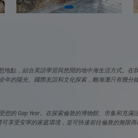
想地點
，結合英語學習與悠閒的地中海生活方式。在我們獨特的
全年的陽光、國際友誼和文化探索，離海灘只有幾分
您的 Gap Year。在探索倫敦的博物館、市集和充
g 的學校，您將可享受安寧的家庭環境，並可快速前往倫敦的無限