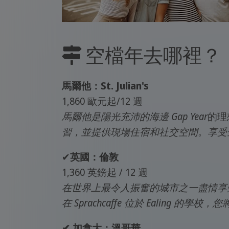
空檔年去哪裡？
馬爾他：St. Julian's
1,860 歐元起/12 週
馬爾他是陽光充沛的海邊 Gap Year
的理
習，並提供現場住宿和社交空間。享受
✔
英國：倫敦
1,360 英鎊起 / 12 週
在世界上最令人振奮的城市之一盡情享受
在 Sprachcaffe 位於 Ealin
✔ 加拿大：溫哥華