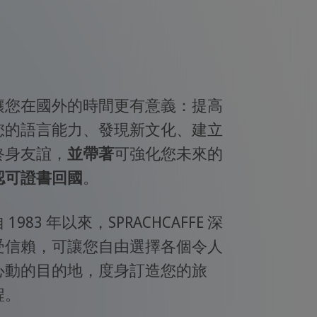
讓您在國外的時間更有意義：提高
您的語言能力、發現新文化、建立
終身友誼，
並帶著
可強化您未來的
認可證書回國
。
 1983 年以來，SPRACHCAFFE 深
受信賴，可讓您自由選擇各個令人
心動的目的地，度身訂造您的旅
程。