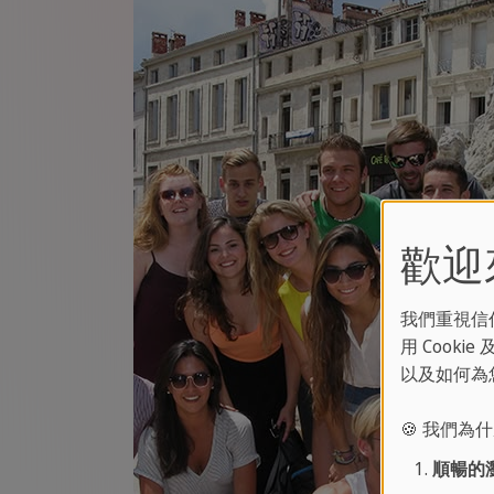
歡迎來到
我們重視信
用 Cook
以及如何為
🍪 我們為什
順暢的