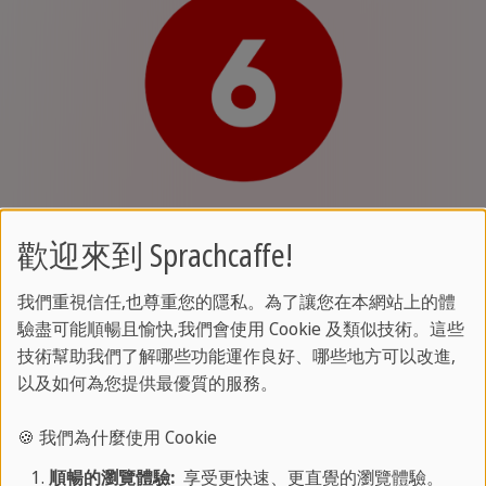
歡迎來到 Sprachcaffe!
享受您的體驗
我們重視信任,也尊重您的隱私。為了讓您在本網站上的體
現在，樂趣開始了！從第一天開始，您就會
沉浸在
驗盡可能順暢且愉快,我們會使用 Cookie 及類似技術。這些
語言的
世界裡，認識國際學生，探索新環境，並在
技術幫助我們了解哪些功能運作良好、哪些地方可以改進,
以及如何為您提供最優質的服務。
真實的生活情境中練習您的技能。參加令人興奮的
活動，留下難忘的回憶，帶著
對自己語言能力的新
🍪 我們為什麼使用 Cookie
信心
回國！
順暢的瀏覽體驗:
享受更快速、更直覺的瀏覽體驗。