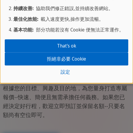
持續改善:
協助我們修正錯誤,並持續改善網站。
最佳化效能:
載入速度更快,操作更加流暢。
基本功能:
部分功能若沒有 Cookie 便無法正常運作。
與SPRACHCAFFE一同規劃您的遊學
That's ok
行程
拒絕非必要 Cookie
設定
根據您的目標、興趣及目的地，為您量身打造專屬
報價--快速、簡便且無需承擔任何義務。如果您已
經決定好行程，歡迎立即預訂並保留名額--只要名
額尚有空位即可。