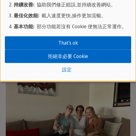
持續改善:
協助我們修正錯誤,並持續改善網站。
單人房
最佳化效能:
載入速度更快,操作更加流暢。
含早晚餐
共用衛浴／廚房
基本功能:
部分功能若沒有 Cookie 便無法正常運作。
距離學校最多 50 分鐘路程
That's ok
免費 Wi-Fi
拒絕非必要 Cookie
在我們的寄宿家庭，我們致力於為您提供無憂無慮
且放鬆的住宿體驗，讓您感覺宛如在家一般。
設定