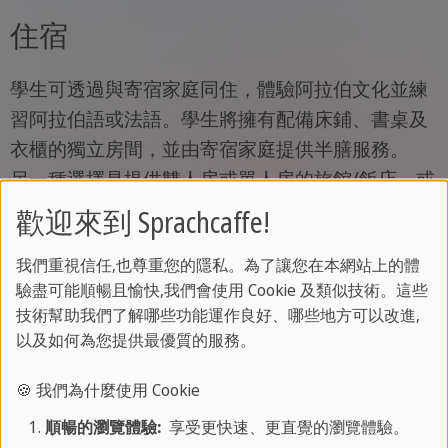
住宿
學生可透過與寄宿家庭同住，體驗阿拉伯文化並練
習阿拉伯語或法語。學生將擁有配備床鋪、書桌及
衣櫃的獨立房間，並由寄宿家庭提供半膳服務。
另一種選擇是提供雙人房或單人房的旅館/飯店，或
是提供雙人房或單人房的 "Riad" 傳統旅館。
歡迎來到 Sprachcaffe!
我們重視信任,也尊重您的隱私。為了讓您在本網站上的體
驗盡可能順暢且愉快,我們會使用 Cookie 及類似技術。這些
寄宿家庭
技術幫助我們了解哪些功能運作良好、哪些地方可以改進,
以及如何為您提供最優質的服務。
體驗溫馨的寄宿家庭，您的舒適是我們的首要考
量。
🍪 我們為什麼使用 Cookie
設施：
順暢的瀏覽體驗:
享受更快速、更直覺的瀏覽體驗。