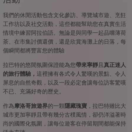
我們的休閒活動包含文化參訪、導覽城市遊、烹飪
工作坊以及社交活動，這些都能幫助您在真實生活
情境中練習阿拉伯語。無論是與同學一起品嚐薄荷
茶、在市集討價還價，還是欣賞海灘上的日落，每
個瞬間都將豐富您的體驗
拉巴特的悠閒氛圍保證能為您
帶來寧靜
且
真正迷人
的旅行體驗，
這裡擁有各式令人驚嘆的景點、令人
屏息的自然奇觀，以及一段必定會讓每位訪客驚嘆
不已、充滿好奇的歷史。
作為
摩洛哥旅遊界
的一顆
隱藏瑰寶
，拉巴特雖比大
城市更加寧靜且帶有幾分古樸風情，卻仍洋溢著時
尚的國際化氛圍，讓每位遊客在停留期間都能保持