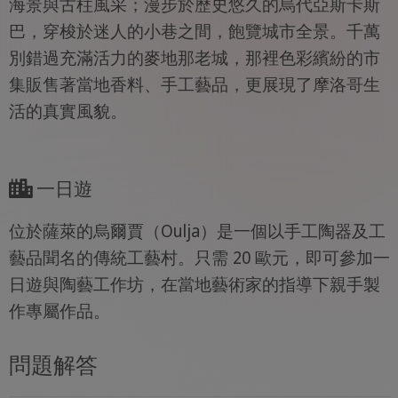
海景與古柱風采；漫步於歷史悠久的烏代亞斯卡斯
巴，穿梭於迷人的小巷之間，飽覽城市全景。千萬
別錯過充滿活力的麥地那老城，那裡色彩繽紛的市
集販售著當地香料、手工藝品，更展現了摩洛哥生
活的真實風貌。
一日遊
位於薩萊的烏爾賈（Oulja）是一個以手工陶器及工
藝品聞名的傳統工藝村。只需 20 歐元，即可參加一
日遊與陶藝工作坊，在當地藝術家的指導下親手製
作專屬作品。
問題解答