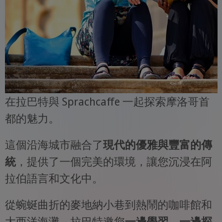
在拉巴特與 Sprachcaffe 一起探索摩洛哥首
都的魅力。
這個沿海城市融合了
現代的優雅與豐富的傳
統
，提供了一個完美的環境，讓您沉浸在阿
拉伯語言和文化中。
從蜿蜒曲折的麥地納小巷到熱鬧的咖啡館和
大西洋海灘，拉巴特邀您
一邊學習，一邊探