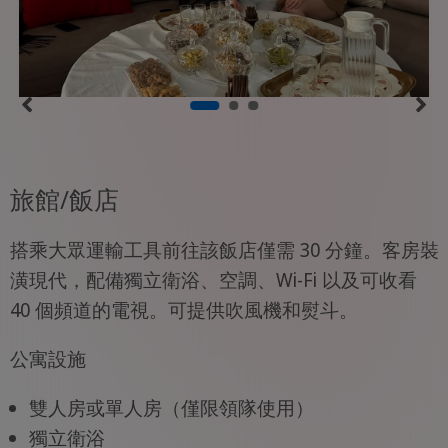
旅館/飯店
搭乘大眾運輸工具前往該飯店僅需 30 分鐘。客房裝
潢現代，配備獨立衛浴、空調、Wi-Fi 以及可收看
40 個頻道的電視。可提供吹風機和熨斗。
公寓設施
雙人房或單人房（僅限領隊使用）
獨立衛浴