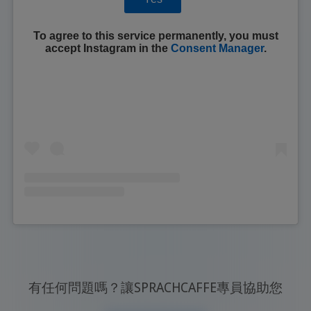
To agree to this service permanently, you must
accept
Instagram
in the
Consent Manager
.
有任何問題嗎？讓SPRACHCAFFE專員協助您