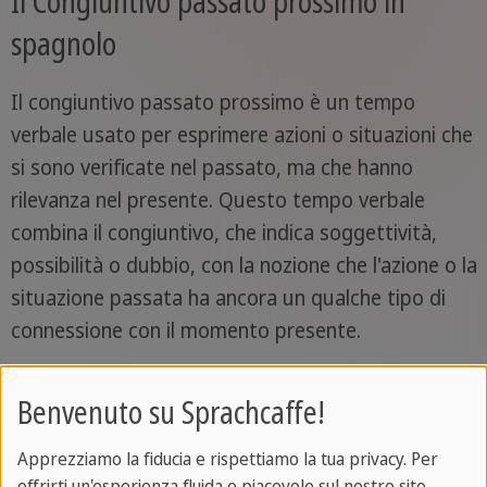
Il Congiuntivo passato prossimo in
spagnolo
Il congiuntivo passato prossimo è un tempo
verbale usato per esprimere azioni o situazioni che
si sono verificate nel passato, ma che hanno
rilevanza nel presente. Questo tempo verbale
combina il congiuntivo, che indica soggettività,
possibilità o dubbio, con la nozione che l'azione o la
situazione passata ha ancora un qualche tipo di
connessione con il momento presente.
Benvenuto su Sprachcaffe!
Apprezziamo la fiducia e rispettiamo la tua privacy. Per
offrirti un'esperienza fluida e piacevole sul nostro sito,