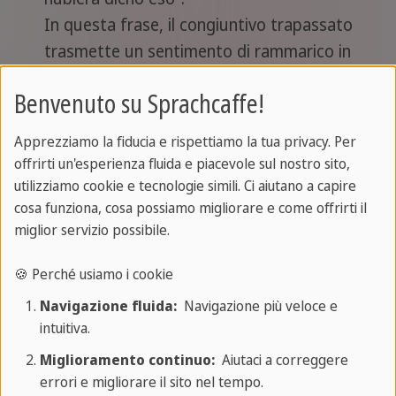
In questa frase, il congiuntivo trapassato
trasmette un sentimento di rammarico in
relazione a un'azione passata.
Benvenuto su Sprachcaffe!
Mettere in relazione gli eventi in
Apprezziamo la fiducia e rispettiamo la tua privacy. Per
narrazioni letterarie o storiche:
"Los
offrirti un'esperienza fluida e piacevole sul nostro sito,
exploradores ya habían partido cuando
utilizziamo cookie e tecnologie simili. Ci aiutano a capire
llegamos al campamento".
cosa funziona, cosa possiamo migliorare e come offrirti il
In questo caso, il congiuntivo trapassato è
miglior servizio possibile.
usato per raccontare un'azione passata che si
🍪 Perché usiamo i cookie
è verificata prima di un'altra azione passata.
Navigazione fluida:
Navigazione più veloce e
Esprimere condizioni del passato che non
intuitiva.
sono state soddisfatte.
"Si hubieras
Miglioramento continuo:
Aiutaci a correggere
estudiado más, habrías aprobado el examen".
errori e migliorare il sito nel tempo.