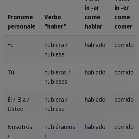
in -ar
in -er
Pronome
Verbo
come
come
personale
"haber"
hablar
comer
Yo
hubiera /
hablado
comido
hubiese
Tú
hubieras /
hablado
comido
hubieses
Él / Ella /
hubiera /
hablado
comido
Usted
hubiese
Nosotros
hubiéramos
hablado
comido
/
/