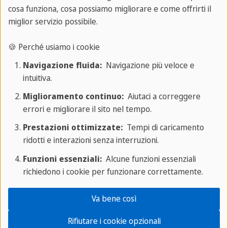
cosa funziona, cosa possiamo migliorare e come offrirti il
formale, report), e anche qui: non avere paura di
miglior servizio possibile.
esercitarti!
🍪 Perché usiamo i cookie
Scrivere regolarmente
ti permette di
Navigazione fluida:
Navigazione più veloce e
automatizzare struttura, coesione e registro
intuitiva.
linguistico. E poi, se leggi ad alta voce ciò che scrivi
Miglioramento continuo:
Aiutaci a correggere
diventa anche un esercizio di pronuncia e di
errori e migliorare il sito nel tempo.
ascolto. Tre in uno!
Prestazioni ottimizzate:
Tempi di caricamento
6.Esercita lo speaking con un partner o un
ridotti e interazioni senza interruzioni.
insegnante
Funzioni essenziali:
Alcune funzioni essenziali
richiedono i cookie per funzionare correttamente.
Le prove orali B2 richiedono fluidità e capacità di
Va bene così
argomentare: sarà una delle parti più decisive di
tutto il tuo esame. Perciò, considera fortemente
Rifiutare i cookie opzionali