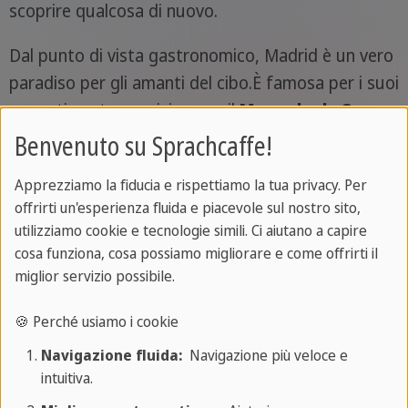
scoprire qualcosa di nuovo.
Dal punto di vista gastronomico, Madrid è un vero
paradiso per gli amanti del cibo.È famosa per i suoi
mercati gastronomici, come il
Mercado de San
Miguel
e il Mercado de la Paz, dove è possibile
Benvenuto su Sprachcaffe!
assaggiare tapas fresche, formaggi locali e piatti
Apprezziamo la fiducia e rispettiamo la tua privacy. Per
internazionali.
offrirti un'esperienza fluida e piacevole sul nostro sito,
utilizziamo cookie e tecnologie simili. Ci aiutano a capire
Tra i piatti tipici spiccano la
cocido madrileño
(uno
cosa funziona, cosa possiamo migliorare e come offrirti il
stufato ricco e sostanzioso), i
callos a la madrileña
miglior servizio possibile.
(trippa con salsa) e il
bocadillo de calamares
(panino
con calamari fritti), autentiche prelibatezze che
🍪 Perché usiamo i cookie
raccontano la storia della cucina madrilena.
Navigazione fluida:
Navigazione più veloce e
intuitiva.
Gli italiani a Madrid possono trovare un equilibrio