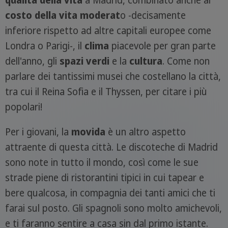
qualità della vita
a Madrid, combinato anche al
costo della vita moderat
o -decisamente
inferiore rispetto ad altre capitali europee come
Londra o Parigi-, il
clima
piacevole per gran parte
dell'anno, gli
spazi
verdi
e la
cultura
. Come non
parlare dei tantissimi musei che costellano la città,
tra cui il Reina Sofia e il Thyssen, per citare i più
popolari!
Per i giovani, la
movida
è un altro aspetto
attraente di questa città. Le discoteche di Madrid
sono note in tutto il mondo, così come le sue
strade piene di ristorantini tipici in cui tapear e
bere qualcosa, in compagnia dei tanti amici che ti
farai sul posto. Gli spagnoli sono molto amichevoli,
e ti faranno sentire a casa sin dal primo istante.