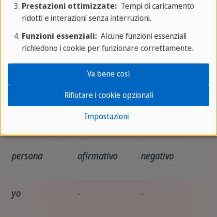
Prestazioni ottimizzate:
Tempi di caricamento
ridotti e interazioni senza interruzioni.
vosotros
vendríais
habríais venido
Funzioni essenziali:
Alcune funzioni essenziali
richiedono i cookie per funzionare correttamente.
ellos /
vendrían
habrían venido
Va bene così
ellas
Rifiutare i cookie opzionali
Impostazioni
IMPERATIVO
:
persona
afirmativo
negativo
yo
-
-