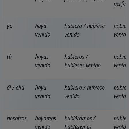
perfec
yo
haya
hubiera / hubiese
hubier
venido
venido
venido
tù
hayas
hubieras /
hubier
venido
hubieses venido
venido
él / ella
haya
hubiera / hubiese
hubier
venido
venido
venido
nosotros
hayamos
hubiéramos /
hubié
venido
hubiésemos
venido