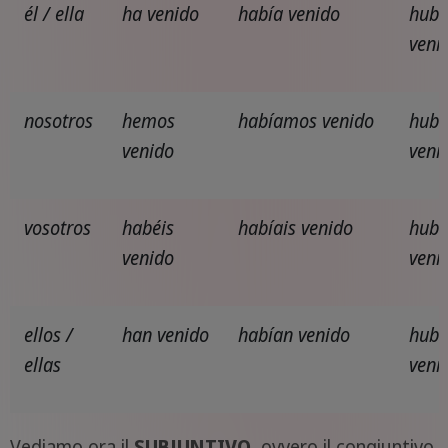
él / ella
ha venido
había venido
hub
veni
nosotros
hemos
habíamos venido
hub
venido
veni
vosotros
habéis
habíais venido
hubi
venido
veni
ellos /
han venido
habían venido
hubi
ellas
veni
Vediamo ora il
SUBJUNTIVO
, ovvero il congiuntivo.