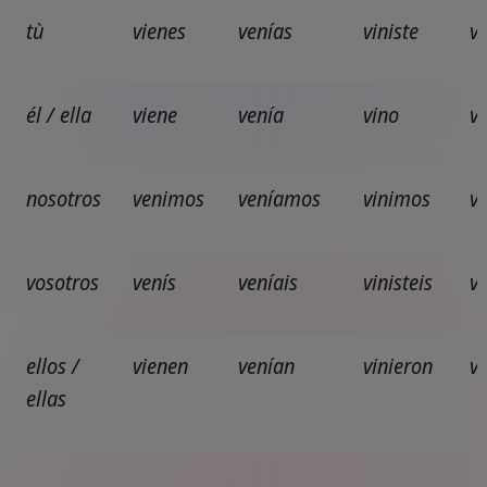
tù
vienes
venías
viniste
v
él / ella
viene
venía
vino
v
nosotros
venimos
veníamos
vinimos
v
vosotros
venís
veníais
vinisteis
v
ellos /
vienen
venían
vinieron
v
ellas