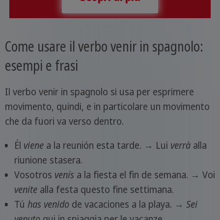
Come usare il verbo venir in spagnolo:
esempi e frasi
Il verbo venir in spagnolo si usa per esprimere
movimento, quindi, e in particolare un movimento
che da fuori va verso dentro.
Él
viene
a la reunión esta tarde. → Lui
verrà
alla
riunione stasera.
Vosotros
venís
a la fiesta el fin de semana. → Voi
venite
alla festa questo fine settimana.
Tú
has venido
de vacaciones a la playa. →
Sei
venuto
qui in spiaggia per le vacanze.