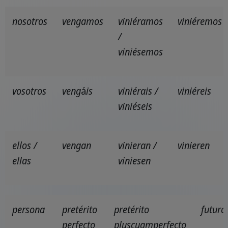
nosotros
vengamos
viniéramos
viniéremos
/
viniésemos
vosotros
veng
á
is
viniérais /
viniéreis
viniéseis
ellos /
vengan
vinieran /
vinieren
ellas
viniesen
persona
pretérito
pretérito
futuro
perfecto
pluscuamperfecto