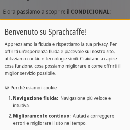
E ora passiamo a scoprire il
CONDICIONAL
:
Benvenuto su Sprachcaffe!
persona
condicional
condicional
perfecto
Apprezziamo la fiducia e rispettiamo la tua privacy. Per
offrirti un'esperienza fluida e piacevole sul nostro sito,
utilizziamo cookie e tecnologie simili. Ci aiutano a capire
yo
vendría
habría venido
cosa funziona, cosa possiamo migliorare e come offrirti il
miglior servizio possibile.
tù
vendrías
habrías venido
🍪 Perché usiamo i cookie
Navigazione fluida:
Navigazione più veloce e
él / ella
vendría
habría venido
intuitiva.
Miglioramento continuo:
Aiutaci a correggere
errori e migliorare il sito nel tempo.
nosotros
vendríamos
habríamos venido