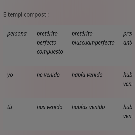
E tempi composti:
persona
pretérito
pretérito
preté
perfecto
pluscuamperfecto
ante
compuesto
yo
he venido
había venido
hube
veni
tù
has venido
habías venido
hubi
veni