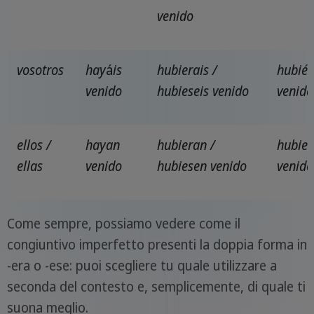
venido
vosotros
hay
á
is
hubierais /
hubiés
venido
hubieseis venido
venido
ellos /
hayan
hubieran /
hubier
ellas
venido
hubiesen venido
venido
Come sempre, possiamo vedere come il
congiuntivo imperfetto presenti la doppia forma in
-era o -ese: puoi scegliere tu quale utilizzare a
seconda del contesto e, semplicemente, di quale ti
suona meglio.