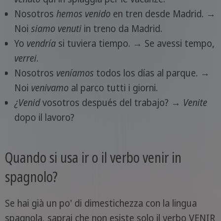
Nosotros
hemos venido
en tren desde Madrid. →
Noi
siamo venuti
in treno da Madrid.
Yo
vendría
si tuviera tiempo. → Se avessi tempo,
verrei
.
Nosotros
veníamos
todos los días al parque. →
Noi
venivamo
al parco tutti i giorni.
¿Venid
vosotros después del trabajo? →
Venite
dopo il lavoro?
Quando si usa ir o il verbo venir in
spagnolo?
Se hai già un po' di dimestichezza con la lingua
spagnola, saprai che non esiste solo il verbo VENIR