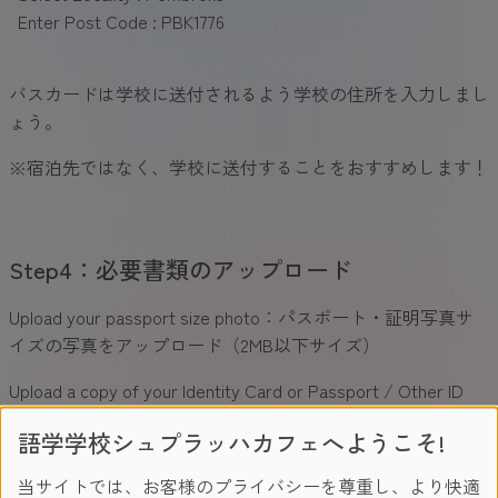
Enter Post Code : PBK1776
バスカードは学校に送付されるよう学校の住所を入力しまし
ょう。
※宿泊先ではなく、学校に送付することをおすすめします！
Step4：必要書類のアップロード
Upload your passport size photo：パスポート・証明写真サ
イズの写真をアップロード（2MB以下サイズ）
Upload a copy of your Identity Card or Passport / Other ID
Documet：パスポートの顔写真ページの写真をアップロード
語学学校シュプラッハカフェへようこそ!
Step5：確認・支払い
当サイトでは、お客様のプライバシーを尊重し、より快適