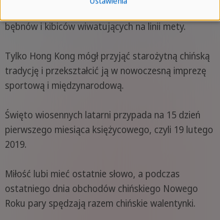
Ustawienia
port życiem, mnóstwem kolorów i dźwiękami
bębnów i kibiców wiwatujących na linii mety.
Tylko Hong Kong mógł przyjąć starożytną chińską
tradycję i przekształcić ją w nowoczesną imprezę
sportową i międzynarodową.
Święto wiosennych latarni przypada na 15 dzień
pierwszego miesiąca księżycowego, czyli 19 lutego
2019.
Miłość lubi mieć ostatnie słowo, a podczas
ostatniego dnia obchodów chińskiego Nowego
Roku pary spędzają razem chińskie walentynki.