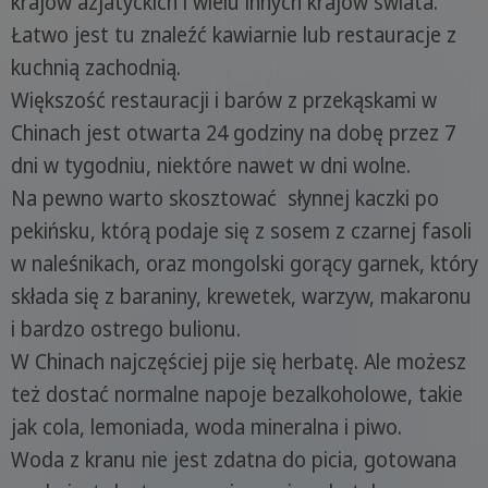
krajów azjatyckich i wielu innych krajów świata.
Łatwo jest tu znaleźć kawiarnie lub restauracje z
kuchnią zachodnią.
Większość restauracji i barów z przekąskami w
Chinach jest otwarta 24 godziny na dobę przez 7
dni w tygodniu, niektóre nawet w dni wolne.
Na pewno warto skosztować słynnej kaczki po
pekińsku, którą podaje się z sosem z czarnej fasoli
w naleśnikach, oraz mongolski gorący garnek, który
składa się z baraniny, krewetek, warzyw, makaronu
i bardzo ostrego bulionu.
W Chinach najczęściej pije się herbatę. Ale możesz
też dostać normalne napoje bezalkoholowe, takie
jak cola, lemoniada, woda mineralna i piwo.
Woda z kranu nie jest zdatna do picia, gotowana