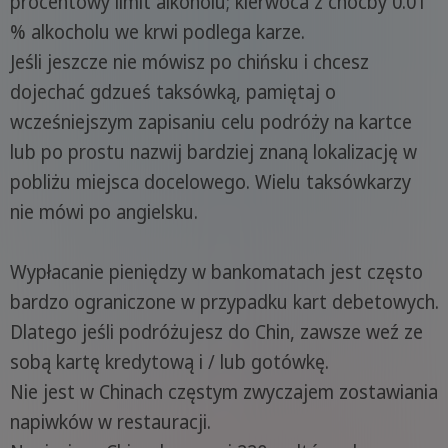
procentowy limit alkoholu; kierwoca z choćby 0.01
% alkocholu we krwi podlega karze.
Jeśli jeszcze nie mówisz po chińsku i chcesz
dojechać gdzueś taksówką, pamiętaj o
wcześniejszym zapisaniu celu podróży na kartce
lub po prostu nazwij bardziej znaną lokalizację w
pobliżu miejsca docelowego. Wielu taksówkarzy
nie mówi po angielsku.
Wypłacanie pieniędzy w bankomatach jest często
bardzo ograniczone w przypadku kart debetowych.
Dlatego jeśli podróżujesz do Chin, zawsze weź ze
sobą kartę kredytową i / lub gotówkę.
Nie jest w Chinach częstym zwyczajem zostawiania
napiwków w restauracji.