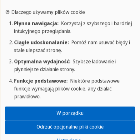
idealna okazja, aby zobaczyć żywą kulturę miasta,
🍪 Dlaczego używamy plików cookie
z wieloma ludźmi palącymi sztuczne pieniądze i
Płynna nawigacja:
Korzystaj z szybszego i bardziej
inne przedmioty dla duchów przodków do
intuicyjnego przeglądania.
wykorzystania w zaświatach. Żywność jest również
Ciągłe udoskonalanie:
Pomóż nam usuwać błędy i
ofiarowana, aby zaspokoić apetyt głodnych
stale ulepszać stronę.
duchów.
Optymalna wydajność:
Szybsze ładowanie i
płynniejsze działanie strony.
14–16 czerwca 2019r. Ciesz się smoczymi łodziami,
Funkcje podstawowe:
Niektóre podstawowe
piwem i okrzykami setek tysięcy widzów - to
funkcje wymagają plików cookie, aby działać
karnawał w Hongkongu!
prawidłowo.
Każdego roku tysiące światowej sławy
W porządku
sportowców konkuruje podczas
Odrzuć opcjonalne pliki cookie
Międzynarodowych Zawodów Smoczych Łodzi.
Trzy dni intensywnych wyścigów, które wypełniają