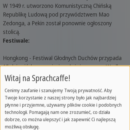
W 1949 r. utworzono Komunistyczną Chińską
Republikę Ludową pod przywództwem Mao
Zedonga, a Pekin został ponownie ogłoszony
stolicą.
Festiwale:
Hongkong - Festiwal Głodnych Duchów przypada
15 dnia siódmego miesiąca księżycowego. Według
wierzeń tradycyjnych, w siódmym miesiącu w
Witaj na Sprachcaffe!
kalendarzu księżycowym niespokojne duchy
Cenimy zaufanie i szanujemy Twoją prywatność. Aby
wędrują po ziemi. Wielu Chińczyków "karmi" swoich
Twoje korzystanie z naszej strony było jak najbardziej
przodków, aby je uspokoić.
płynne i przyjemne, używamy plików cookie i podobnych
Festiwal ten bardzo przypomina Halloween, ale
technologii. Pomagają nam one zrozumieć, co działa
jest on również nierozerwalnie związany z chińską
dobrze, co można ulepszyć i jak zapewnić Ci najlepszą
możliwą obsługę.
praktyką kultu przodków. Dla zwiedzających jest to