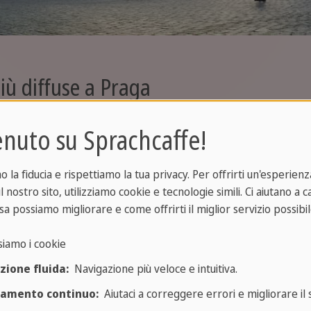
più diffuse a Praga
 viaggio a Praga, e non vedi l’ora di immergerti ne
nuto su Sprachcaffe!
ra antica? Perfetto, ma attenzione però: che ling
 leggi questo articolo Sprachcaffe in cui ti di
la fiducia e rispettiamo la tua privacy. Per offrirti un'esperienza
 delle caratteristiche e delle peculiarità da s
l nostro sito, utilizziamo cookie e tecnologie simili. Ci aiutano a 
sa possiamo migliorare e come offrirti il miglior servizio possibil
qual è?
siamo i cookie
zione fluida:
Navigazione più veloce e intuitiva.
è il ceco,
parlata dal
96% della popolazione
della R
ramento continuo:
Aiutaci a correggere errori e migliorare il s