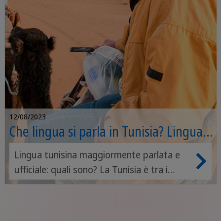
12/08/2023
Che lingua si parla in Tunisia? Lingua
ufficiale tunisina e parlata
Lingua tunisina maggiormente parlata e
ufficiale: quali sono? La Tunisia è tra i
Paesi più incredibili da esplorare, per i suoi
colori, per i suoi profumi ma soprattutto
per la grande ricchezza culturale che può