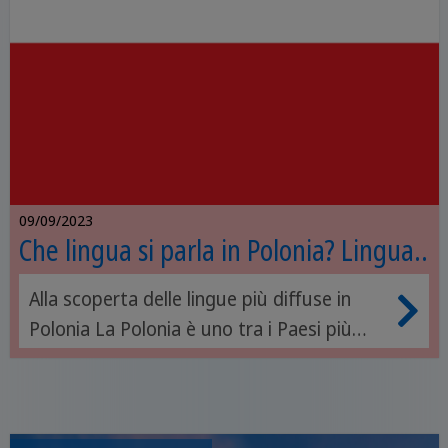
09/09/2023
Che lingua si parla in Polonia? Lingua
ufficiale polacca e parlata
Alla scoperta delle lingue più diffuse in
Polonia La Polonia è uno tra i Paesi più
importanti per la storia del nostro
continente, e più in generale del mondo
intero. Inoltre, è una delle mete preferite