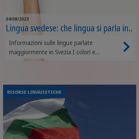
04/08/2023
Lingua svedese: che lingua si parla in
Svezia e qual è quella ufficiale?
Informazioni sulle lingue parlate
maggiormente in Svezia I colori e
l’incredibile ricchezza naturalistica della
Svezia sono già due ottimi motivi per
visitare questo Paese nordico, ma per
farlo è necessario sapere che lingua si
RISORSE LINGUISTICHE
parla in Svezia.