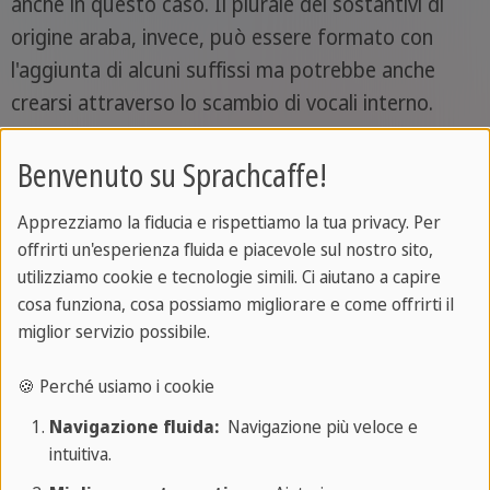
anche in questo caso. Il plurale dei sostantivi di
origine araba, invece, può essere formato con
l'aggiunta di alcuni suffissi ma potrebbe anche
crearsi attraverso lo scambio di vocali interno.
Benvenuto su Sprachcaffe!
Maltese: è la più parlata a Malta?
Apprezziamo la fiducia e rispettiamo la tua privacy. Per
Il maltese è una lingua nata dai contatti e dalle
offrirti un'esperienza fluida e piacevole sul nostro sito,
utilizziamo cookie e tecnologie simili. Ci aiutano a capire
mescolanze di diversi popoli, che attualmente è
cosa funziona, cosa possiamo migliorare e come offrirti il
formata da parole arabe e siciliane e da
miglior servizio possibile.
espressioni inglesi, sempre più frequenti. Nel 1934
è stata riconosciuta come una delle lingue ufficiali
🍪 Perché usiamo i cookie
del Paese. Il maltese, come abbiamo visto prima, è
Navigazione fluida:
Navigazione più veloce e
parlato da circa mezzo milione di persone, tra gli
intuitiva.
abitanti delle isole e gli emigrati. Tuttavia, il