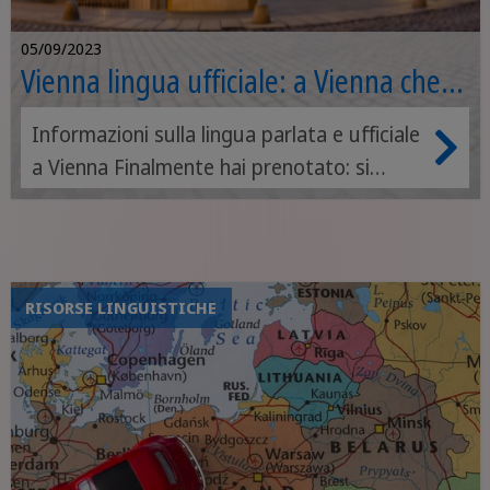
05/09/2023
Vienna lingua ufficiale: a Vienna che
lingua si parla?
Informazioni sulla lingua parlata e ufficiale
a Vienna Finalmente hai prenotato: si
parte per Vienna! Anche conosciuta come
una delle capitali europee più belle, ricche
di meraviglie da vedere e con un fascino
unico e inimitabile, soprattutto durante il
RISORSE LINGUISTICHE
periodo invernale. Ora che è tutto pronto,
però, resta una sola incognita: che lingua
si parla a Vienna?